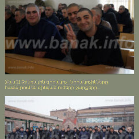
(մաս 2) Ձմեռային զորակոչ․ նորակոչիկները
համալրում են զինված ուժերի շարքերը...