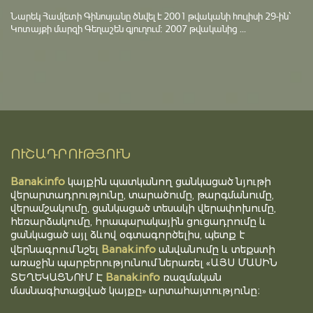
Նարեկ Համլետի Գինոսյանը ծնվել է 2001 թվականի հուլիսի 29-ին՝
Կոտայքի մարզի Գեղաշեն գյուղում։ 2007 թվականից ...
ՈՒՇԱԴՐՈՒԹՅՈՒՆ
Banak.info
կայքին պատկանող ցանկացած նյութի
վերարտադրությունը, տարածումը, թարգմանումը,
վերամշակումը, ցանկացած տեսակի վերափոխումը,
հեռարձակումը, հրապարակային ցուցադրումը և
ցանկացած այլ ձևով օգտագործելիս, պետք է
Banak.info
վերնագրում նշել
անվանումը և տեքստի
առաջին պարբերությունում ներառել «ԱՅՍ ՄԱՍԻՆ
Banak.info
ՏԵՂԵԿԱՑՆՈՒՄ Է
ռազմական
մասնագիտացված կայքը» արտահայտությունը։