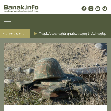
Պայմանագրային զինծառայող է մահացել․ Ք
ՎԵՐՋԻՆ ԼՈՒՐԵՐ