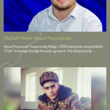
Անմահ հերոս Արամ Գալստյան...
Արամ Գալուստի Գալստյանը ծնվել է 2000 թվականի սեպտեմբերի
15-ին՝ Կոտայքի մարզի Քասախ գյուղում։ Մոր բնորոշմամբ՝ ...