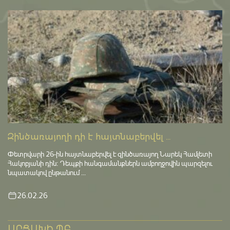
Զինծառայողի դի է հայտնաբերվել ...
Փետրվարի 26-ին հայտնաբերվել է զինծառայող Նարեկ Համլետի
Հակոբյանի դին։ Դեպքի հանգամանքներն ամբողջովին պարզելու
նպատակով ընթանում ...
26.02.26
ԱՐՑԱԽԻ ՊԲ