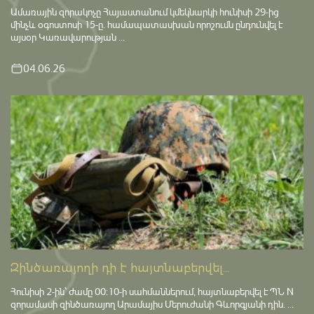
Ամառային զորակոչը Հայաստանում կմեկնարկի հունիսի 29-ից
մինչև օգոստոսի 15-ը․ համապատասխան որոշումն ընդունվել է
այսօր Կառավարության ...
04.06.26
Զինծառայողի դի է հայտնաբերվել...
Հունիսի 2-ին՝ ժամը 00:10-ի սահմաններում, հայտնաբերվել է ՊՆ N
զորամասի զինծառայող Արամայիս Մերուժանի Գևորգյանի դին. ...