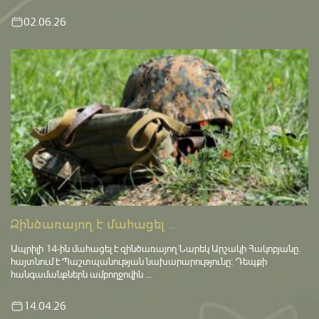
02.06.26
Զինծառայող է մահացել ...
Ապրիլի 14-ին մահացել է զինծառայող Նարեկ Արշակի Հակոբյանը.
հայտնում է Պաշտպանության նախարարությունը։ Դեպքի
հանգամանքներն ամբողջովին ...
14.04.26