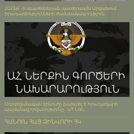
2023թ․-ի սեպտեմբերյան պատերազմն Արցախում․
իրադարձությունների ժամանակագրություն...
Ադրբեջանական զինուժը խախտել է հրադադարի
պայմանավորվածությունը․ ԱՀ ՆԳՆ...
ՀԱՆՈՒՆ ՀԱՅ ԶԻՆՎՈՐԻ ՀԿ