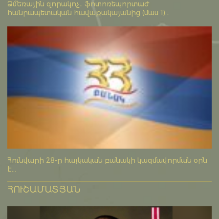
Ձմեռային զորակոչ․ ֆոտոռեպորտաժ
հանրապետական հավաքակայանից (մաս 1)...
Հունվարի 28-ը հայկական բանակի կազմավորման օրն
է...
ՀՈՒՇԱՄԱՏՅԱՆ