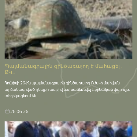
Պայմանագրային զինծառայող է մահացել․
ՔԿ...
Հունիսի 26-ին պայմանագրային զինծառայող Ռ.Խ.-ի մահվան
արձանագրված դեպքի առթիվ նախաձեռնվել է քրեական վարույթ․
տեղեկացնում են ...
26.06.26