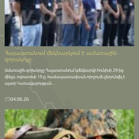
Հայաստանում մեկնարկում է ամառային
զորակոչը...
Ամառային զորակոչը Հայաստանում կմեկնարկի հունիսի 29-ից
մինչև օգոստոսի 15-ը․ համապատասխան որոշումն ընդունվել է
այսօր Կառավարության ...
04.06.26