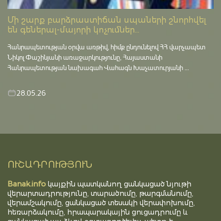
Մի շարք բարձրաստիճան սպաների շնորհվել
են գեներալ-մայորի կոչումներ...
Հանրապետության օրվա առթիվ, հիմք ընդունելով ՀՀ վարչապետ
Նիկոլ Փաշինյանի առաջարկությունը, Հայաստանի
Հանրապետության նախագահ Վահագն Խաչատուրյանի ...
28.05.26
ՈՒՇԱԴՐՈՒԹՅՈՒՆ
Banak.info
կայքին պատկանող ցանկացած նյութի
վերարտադրությունը, տարածումը, թարգմանումը,
վերամշակումը, ցանկացած տեսակի վերափոխումը,
հեռարձակումը, հրապարակային ցուցադրումը և