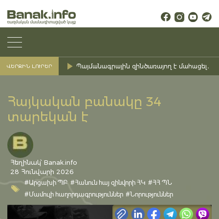
Պայմանագրային զինծառայող է մահացել․ Ք
ՎԵՐՋԻՆ ԼՈՒՐԵՐ
Հայկական բանակը 34
տարեկան է
Հեղինակ՝ Banak.info
28 Հունվարի 2026
#Արցախի ՊԲ
#Հանուն հայ զինվորի ՀԿ
#ՀՀ ՊՆ
#Մամուլի հաղորդագրություններ
#Նորություններ