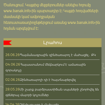
Ծանուցում․ Կայքից մեջբերումներ անելիս հղումը
www.banak.info
-ին պարտադիր է: Կայքի հոդվածների
մասնակի կամ ամբողջական
հեռուստառադիոընթերցում առանց www.banak.info-ին
հղման արգելվում է:
Լրահոս
26.06.26
Պայմանագրային զինծառայող է մահացել․ ՔԿ
04.06.26
Հայաստանում մեկնարկում է ամառային
զորակոչը
02.06.26
Զինծառայողի դի է հայտնաբերվել
28.05.26
Մի շարք բարձրաստիճան սպաների շնորհվել են
գեներալ-մայորի կոչումներ
14.04.26
Զինծառայող է մահացել