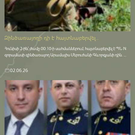
Զինծառայողի դի է հայտնաբերվել...
Հունիսի 2-ին՝ ժամը 00:10-ի սահմաններում, հայտնաբերվել է ՊՆ N
զորամասի զինծառայող Արամայիս Մերուժանի Գևորգյանի դին. ...
02.06.26