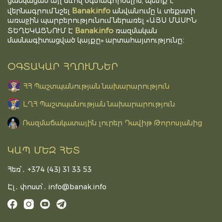
ցանկացած այլ ձևով օգտագործելիս, պետք է
Banak.info
վերնագրում նշել
անվանումը և տեքստի
առաջին պարբերությունում ներառել «ԱՅՍ ՄԱՍԻՆ
Banak.info
ՏԵՂԵԿԱՑՆՈՒՄ Է
ռազմական
մասնագիտացված կայքը» արտահայտությունը։
ՕԳՏԱԿԱՐ ՀՂՈՒՄՆԵՐ
ՀՀ Պաշտպանության նախարարություն
ԼՂՀ Պաշտպանության նախարարություն
Ռազմաճակատային լուրեր Դավիթ Թորոսյանից
ԿԱՊ ՄԵԶ ՀԵՏ
Հեռ՝․ +374 (43) 31 33 53
Էլ․ փոստ՝․
info@banak.info