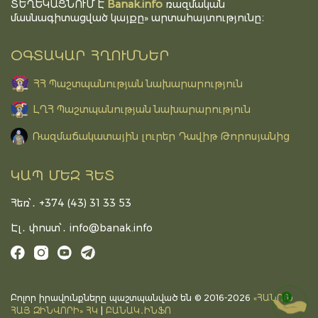
Banak.info
ՏԵՂԵԿԱՑՆՈՒՄ Է
ռազմական
մասնագիտացված կայքը» արտահայտությունը։
ՕԳՏԱԿԱՐ ՀՂՈՒՄՆԵՐ
ՀՀ Պաշտպանության նախարարություն
ԼՂՀ Պաշտպանության նախարարություն
Ռազմաճակատային լուրեր Դավիթ Թորոսյանից
ԿԱՊ ՄԵԶ ՀԵՏ
Հեռ՝․ +374 (43) 31 33 53
Էլ․ փոստ՝․
info@banak.info
Բոլոր իրավունքները պաշտպանված են © 2016-2026
«ՀԱՆՈւՆ
DONATE
ՀԱՅ ԶԻՆՎՈՐԻ» ՀԿ
|
ԲԱՆԱԿ․ԻՆՖՈ