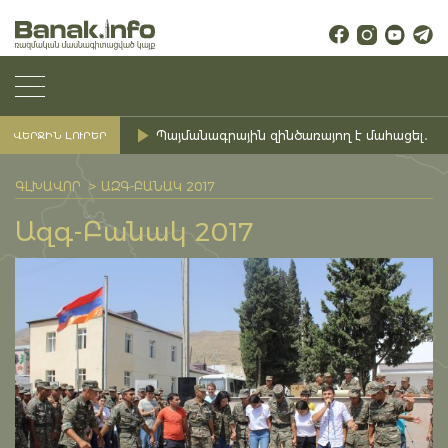
Պայմանագրային զինծառայող է մահացել․ Ք
ՎԵՐՋԻՆ ԼՈՒՐԵՐ
ԳԼԽԱՎՈՐ
ԱԶԳ-ԲԱՆԱԿ 2017
Ազգ-Բանակ 2017