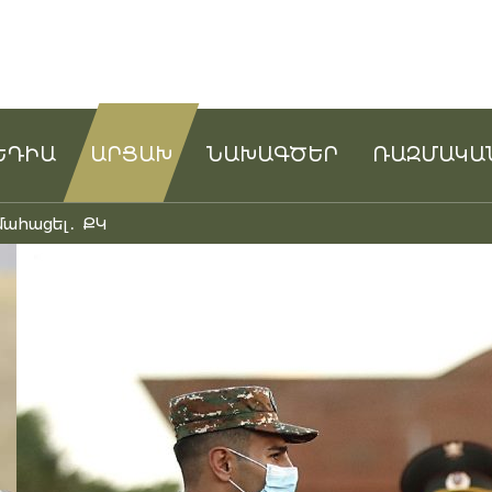
ԵԴԻԱ
ԱՐՑԱԽ
ՆԱԽԱԳԾԵՐ
ՌԱԶՄԱԿԱ
մահացել․ ՔԿ