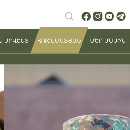
Ն ԱՐՎԵՍՏ
ՀՈՒՇԱՄԱՏՅԱՆ
ՄԵՐ ՄԱՍԻՆ