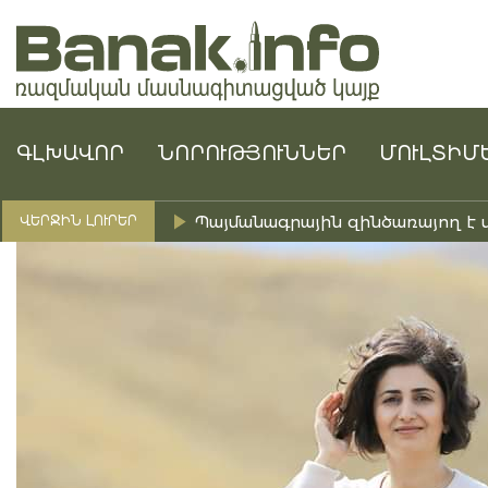
ԳԼԽԱՎՈՐ
ՆՈՐՈՒԹՅՈՒՆՆԵՐ
ՄՈՒԼՏԻՄ
Պայմանագրային զինծառայող է 
ՎԵՐՋԻՆ ԼՈՒՐԵՐ