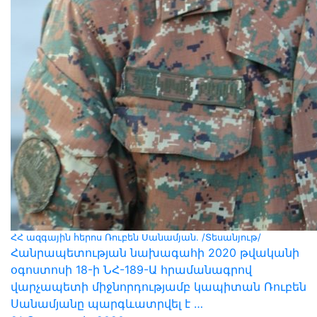
ՀՀ ազգային հերոս Ռուբեն Սանամյան. /Տեսանյութ/
Հանրապետության նախագահի 2020 թվականի
օգոստոսի 18-ի ՆՀ-189-Ա հրամանագրով
վարչապետի միջնորդությամբ կապիտան Ռուբեն
Սանամյանը պարգևատրվել է …