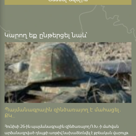
Կարող եք ընթերցել նաև՝
Պայմանագրային զինծառայող է մահացել․
ՔԿ...
Հունիսի 26-ին պայմանագրային զինծառայող Ռ.Խ.-ի մահվան
արձանագրված դեպքի առթիվ նախաձեռնվել է քրեական վարույթ․