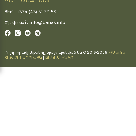
ԿԱՊ ՄԵԶ ՀԵՏ
Հեռ՝․ +374 (43) 31 33 53
Էլ․ փոստ՝․
info@banak.info
Բոլոր իրավունքները պաշտպանված են © 2016-2026
«ՀԱՆՈւՆ
ՀԱՅ ԶԻՆՎՈՐԻ» ՀԿ
|
ԲԱՆԱԿ․ԻՆՖՈ