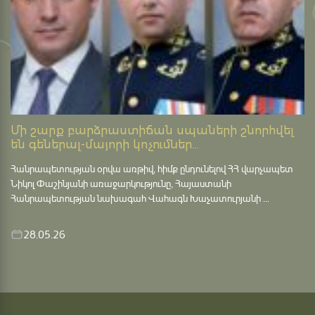
Մի շարք բարձրաստիճան սպաների շնորհվել
են գեներալ-մայորի կոչումներ...
Հանրապետության օրվա առթիվ, հիմք ընդունելով ՀՀ վարչապետ
Նիկոլ Փաշինյանի առաջարկությունը, Հայաստանի
Հանրապետության նախագահ Վահագն Խաչատուրյանի ...
28.05.26