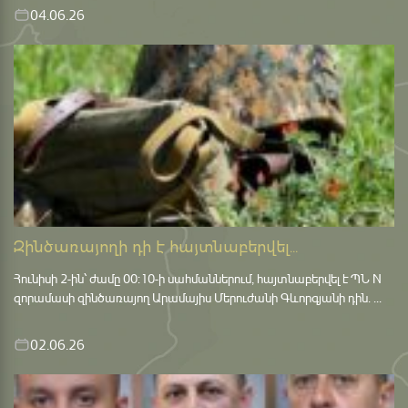
04.06.26
Զինծառայողի դի է հայտնաբերվել...
Հունիսի 2-ին՝ ժամը 00:10-ի սահմաններում, հայտնաբերվել է ՊՆ N
զորամասի զինծառայող Արամայիս Մերուժանի Գևորգյանի դին. ...
02.06.26