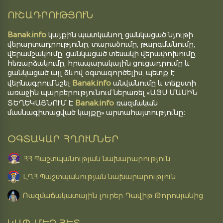
ՈՒՇԱԴՐՈՒԹՅՈՒՆ
Banak.info
կայքին պատկանող ցանկացած նյութի
վերարտադրությունը, տարածումը, թարգմանումը,
վերամշակումը, ցանկացած տեսակի վերափոխումը,
հեռարձակումը, հրապարակային ցուցադրումը և
ցանկացած այլ ձևով օգտագործելիս, պետք է
Banak.info
վերնագրում նշել
անվանումը և տեքստի
առաջին պարբերությունում ներառել «ԱՅՍ ՄԱՍԻՆ
Banak.info
ՏԵՂԵԿԱՑՆՈՒՄ Է
ռազմական
մասնագիտացված կայքը» արտահայտությունը։
ՕԳՏԱԿԱՐ ՀՂՈՒՄՆԵՐ
ՀՀ Պաշտպանության նախարարություն
ԼՂՀ Պաշտպանության նախարարություն
Ռազմաճակատային լուրեր Դավիթ Թորոսյանից