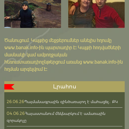
Ծանուցում․ Կայքից մեջբերումներ անելիս հղումը
www.banak.info
-ին պարտադիր է: Կայքի հոդվածների
մասնակի կամ ամբողջական
հեռուստառադիոընթերցում առանց www.banak.info-ին
հղման արգելվում է:
Լրահոս
26.06.26
Պայմանագրային զինծառայող է մահացել․ ՔԿ
04.06.26
Հայաստանում մեկնարկում է ամառային
զորակոչը