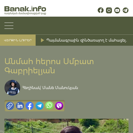
Պայմանագրային զինծառայող է մահացել․ Ք
ՎԵՐՋԻՆ ԼՈՒՐԵՐ
Անմահ հերոս Սմբատ
Գաբրիելյան
Հեղինակ՝ Մանե Մանուկյան