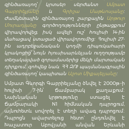
զինծառայող՝ կրտսեր սերժանտ
Սմբատ
Գաբրիելյանը
և
Գրիշա Մաթևոսյանը
։
Ժամկետային զինծառայող շարքային
Արթուր
Մուրադյանը
գործողությունների ընթացքում
վիրավորվեց, իսկ ավելի ուշ՝ հուլիսի 14-ին
մահացավ ստացած վիրավորումից։ Հուլիսի 27-
ին ադրբեջանական կողմի դիպուկահարի
կրակոցից՝ նույն հյուսիսարևելյան ուղղությամբ
տեղակայված զորամասերից մեկի մարտական
դիրքում, զոհվեց նաև ՀՀ ԶՈՒ պայմանագրային
զինծառայող՝ կապիտան
Աշոտ Միքայելյանը
։
Սմբատ Գևորգի Գաբրիելյանը ծնվել է 2000թ.-ի
հուլիսի 7-ին՝ Ճամբարակ քաղաքում։
Նախնական կրթությունը ստացել է
Ճամբարակի N1 հիմնական դպրոցում,
այնուհետև սովորել է տեղի ավագ դպրոցում։
Դպրոցն ավարտելուց հետո` ընդունվել է
Խաչատուր Աբովյանի անվան Երևանի