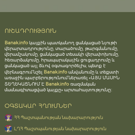
ՈՒՇԱԴՐՈՒԹՅՈՒՆ
Banak.info
կայքին պատկանող ցանկացած նյութի
վերարտադրությունը, տարածումը, թարգմանումը,
վերամշակումը, ցանկացած տեսակի վերափոխումը,
հեռարձակումը, հրապարակային ցուցադրումը և
ցանկացած այլ ձևով օգտագործելիս, պետք է
Banak.info
վերնագրում նշել
անվանումը և տեքստի
առաջին պարբերությունում ներառել «ԱՅՍ ՄԱՍԻՆ
Banak.info
ՏԵՂԵԿԱՑՆՈՒՄ Է
ռազմական
մասնագիտացված կայքը» արտահայտությունը։
ՕԳՏԱԿԱՐ ՀՂՈՒՄՆԵՐ
ՀՀ Պաշտպանության նախարարություն
ԼՂՀ Պաշտպանության նախարարություն