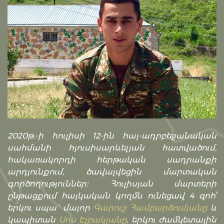
2020թ.-ի հուլիսի 12-ին հայ-ադրբեջանական
սահմանի հյուսիսարևելյան հատվածում,
հակառակորդի հերթական սադրանքի
արդյունքում, ծավալվեցին մարտական
գործողություններ։ Հուլիսյան մարտերի
ընթացքում հայկական կողմն ունեցավ 4 զոհ՝
երկու սպա` մայոր
Գարուշ Համբարձումյանը
և
կապիտան
Սոս Էլբակյանը
, երկու ժամկետային