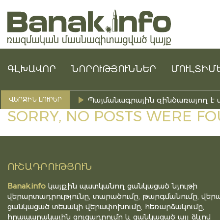
ԳԼԽԱՎՈՐ
ՆՈՐՈՒԹՅՈՒՆՆԵՐ
ՄՈՒԼՏԻՄ
Պայմանագրային զինծառայող է 
ՎԵՐՋԻՆ ԼՈՒՐԵՐ
SORRY, NO POSTS WERE FO
ՈՒՇԱԴՐՈՒԹՅՈՒՆ
Banak.info
կայքին պատկանող ցանկացած նյութի
վերարտադրությունը, տարածումը, թարգմանումը, վերա
ցանկացած տեսակի վերափոխումը, հեռարձակումը,
հրապարակային ցուցադրումը և ցանկացած այլ ձևով