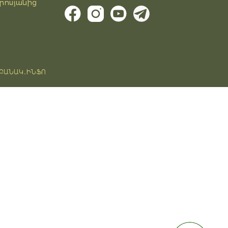
րոսյանից
ԲԱՆԱԿ․ԻՆՖՈ