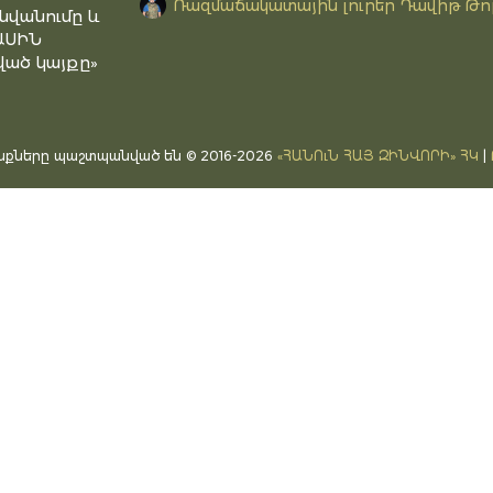
Ռազմաճակատային լուրեր Դավիթ Թո
նվանումը և
ԱՍԻՆ
ած կայքը»
ւնքները պաշտպանված են © 2016-2026
«ՀԱՆՈւՆ ՀԱՅ ԶԻՆՎՈՐԻ» ՀԿ
|