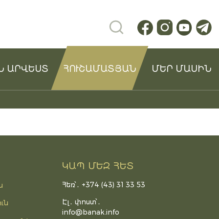
Ն ԱՐՎԵՍՏ
ՀՈՒՇԱՄԱՏՅԱՆ
ՄԵՐ ՄԱՍԻՆ
ԿԱՊ ՄԵԶ ՀԵՏ
Հեռ՝․ +374 (43) 31 33 53
ն
Էլ․ փոստ՝․
ւն
info@banak.info