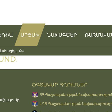
ԵԴԻԱ
ԱՐՑԱԽ
ՆԱԽԱԳԾԵՐ
ՌԱԶՄԱԿԱ
մահացել․ ՔԿ
UND.
ՕԳՏԱԿԱՐ ՀՂՈՒՄՆԵՐ
ՀՀ Պաշտպանության նախարարությու
մշակումը,
ԼՂՀ Պաշտպանության նախարարությո