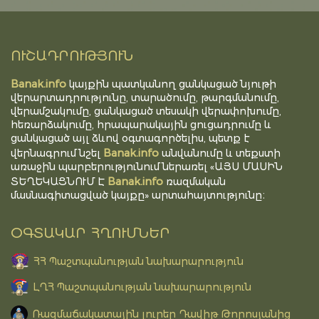
ՈՒՇԱԴՐՈՒԹՅՈՒՆ
Banak.info
կայքին պատկանող ցանկացած նյութի
վերարտադրությունը, տարածումը, թարգմանումը,
վերամշակումը, ցանկացած տեսակի վերափոխումը,
հեռարձակումը, հրապարակային ցուցադրումը և
ցանկացած այլ ձևով օգտագործելիս, պետք է
Banak.info
վերնագրում նշել
անվանումը և տեքստի
առաջին պարբերությունում ներառել «ԱՅՍ ՄԱՍԻՆ
Banak.info
ՏԵՂԵԿԱՑՆՈՒՄ Է
ռազմական
մասնագիտացված կայքը» արտահայտությունը։
ՕԳՏԱԿԱՐ ՀՂՈՒՄՆԵՐ
ՀՀ Պաշտպանության նախարարություն
ԼՂՀ Պաշտպանության նախարարություն
Ռազմաճակատային լուրեր Դավիթ Թորոսյանից