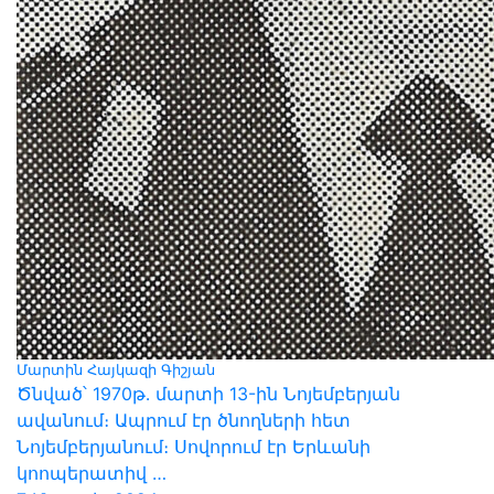
Մարտին Հայկազի Գիշյան
Ծնված՝ 1970թ․ մարտի 13-ին Նոյեմբերյան
ավանում։ Ապրում էր ծնողների հետ
Նոյեմբերյանում։ Սովորում էր Երևանի
կոոպերատիվ …