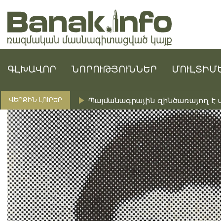
ԳԼԽԱՎՈՐ
ՆՈՐՈՒԹՅՈՒՆՆԵՐ
ՄՈՒԼՏԻՄ
Պայմանագրային զինծառայող է 
ՎԵՐՋԻՆ ԼՈՒՐԵՐ