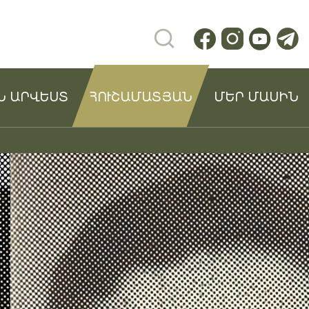
Ն ԱՐՎԵՍՏ
ՀՈՒՇԱՄԱՏՅԱՆ
ՄԵՐ ՄԱՍԻՆ