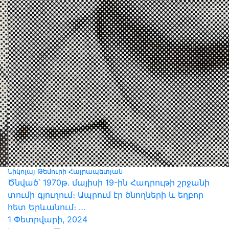
Նիկոլայ Թեմուրի Հայրապետյան
Ծնված՝ 1970թ․ մայիսի 19-ին Հադրութի շրջանի
տումի գյուղում։ Ապրում էր ծնողների և եղբոր
հետ Երևանում։ …
1 Փետրվարի, 2024