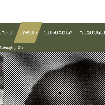
ԵԴԻԱ
ԱՐՑԱԽ
ՆԱԽԱԳԾԵՐ
ՌԱԶՄԱԿԱ
մահացել․ ՔԿ