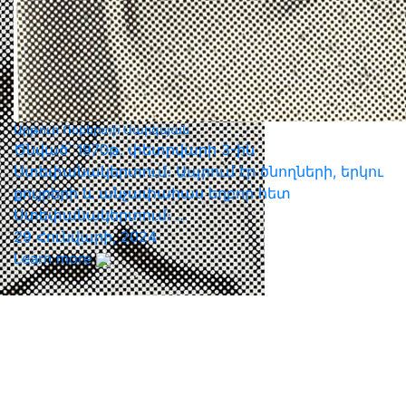
Արթուր Ռոբերտի Սարգսյան
Ծնված՝ 1970թ․ փետրվարի 3-ին
Ստեփանակերտում։ Ապրում էր ծնողների, երկու
քույրերի և անչափահաս եղբոր հետ
Ստեփանակերտում։ …
29 Հունվարի, 2024
Learn more