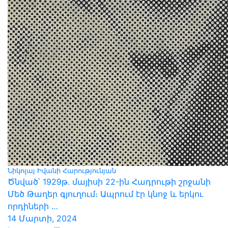
Նիկոլայ Իվանի Հարությունյան
Ծնված՝ 1929թ․ մայիսի 22-ին Հադրութի շրջանի
Մեծ Թաղեր գյուղում։ Ապրում էր կնոջ և երկու
որդիների …
14 Մարտի, 2024