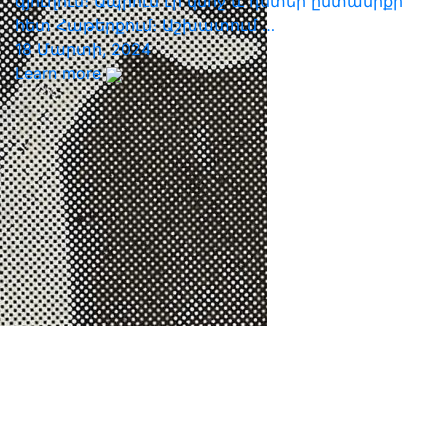
գյուղում։ Ապրում էր կնոջ և դստեր ընտանիքի
հետ Հաթերքում։ Աշխատում …
18 Մարտի, 2024
Learn more