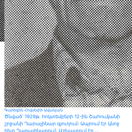
Գարեգին Հովսեփի Ավանյան
Ծնված՝ 1929թ․ հոկտեմբերի 12-ին Շահումյանի
շրջանի Ղարաչինար գյուղում։ Ապրում էր կնոջ
հետ Ղարաչինարում։ Աշխատում էր …