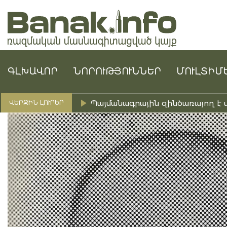
ԳԼԽԱՎՈՐ
ՆՈՐՈՒԹՅՈՒՆՆԵՐ
ՄՈՒԼՏԻՄ
Պայմանագրային զինծառայող է 
ՎԵՐՋԻՆ ԼՈՒՐԵՐ