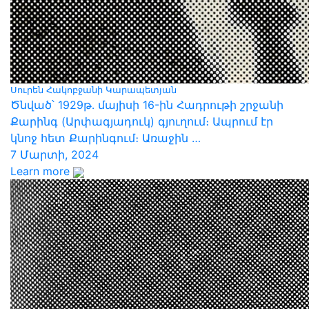
Սուրեն Հակոբջանի Կարապետյան
Ծնված՝ 1929թ․ մայիսի 16-ին Հադրութի շրջանի
Քարինգ (Արփագյադուկ) գյուղում։ Ապրում էր
կնոջ հետ Քարինգում։ Առաջին …
7 Մարտի, 2024
Learn more