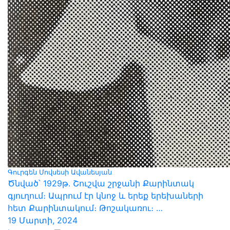
Գուրգեն Մովսեսի Ավանեսյան
Ծնված՝ 1929թ․ Շուշվա շրջանի Քարինտակ
գյուղում։ Ապրում էր կնոջ և երեք երեխաների
հետ Քարինտակում։ Թոշակառու։ …
19 Մարտի, 2024