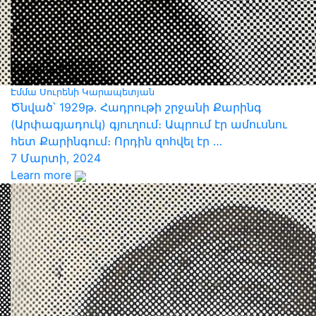
Էմմա Սուրենի Կարապետյան
Ծնված՝ 1929թ․ Հադրութի շրջանի Քարինգ
(Արփագյադուկ) գյուղում։ Ապրում էր ամուսնու
հետ Քարինգում։ Որդին զոհվել էր …
7 Մարտի, 2024
Learn more