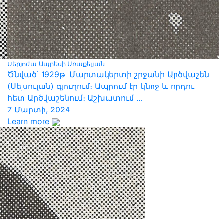
Սերյոժա Ապրեսի Առաքելյան
Ծնված՝ 1929թ․ Մարտակերտի շրջանի Արծվաշեն
(Սեյսուլան) գյուղում։ Ապրում էր կնոջ և որդու
հետ Արծվաշենում։ Աշխատում …
7 Մարտի, 2024
Learn more