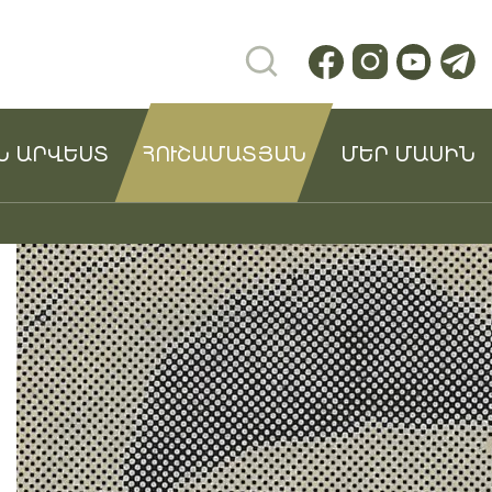
Ն ԱՐՎԵՍՏ
ՀՈՒՇԱՄԱՏՅԱՆ
ՄԵՐ ՄԱՍԻՆ