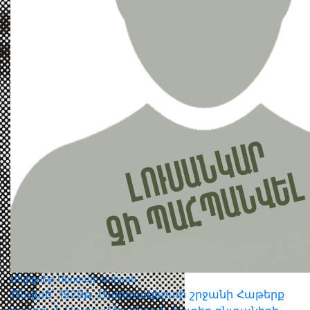
Մելիքսեթ Միրզայի Ասրյան
Ծնված՝ 1929թ․ Մարտակերտի շրջանի Հաթերք