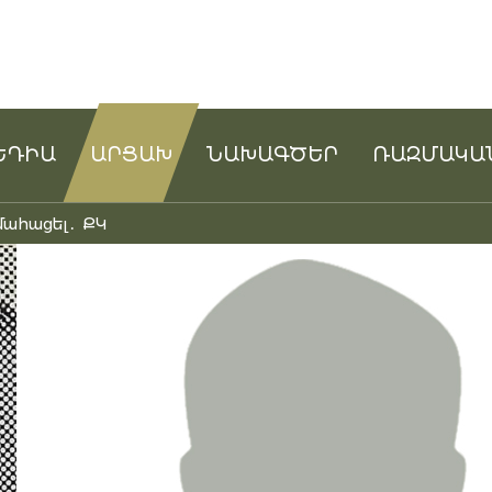
ԵԴԻԱ
ԱՐՑԱԽ
ՆԱԽԱԳԾԵՐ
ՌԱԶՄԱԿԱ
մահացել․ ՔԿ