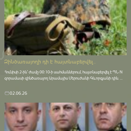
Զինծառայողի դի է հայտնաբերվել...
Հունիսի 2-ին՝ ժամը 00:10-ի սահմաններում, հայտնաբերվել է ՊՆ N
զորամասի զինծառայող Արամայիս Մերուժանի Գևորգյանի դին. ...
02.06.26