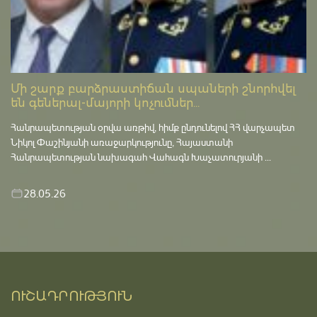
Մի շարք բարձրաստիճան սպաների շնորհվել
են գեներալ-մայորի կոչումներ...
Հանրապետության օրվա առթիվ, հիմք ընդունելով ՀՀ վարչապետ
Նիկոլ Փաշինյանի առաջարկությունը, Հայաստանի
Հանրապետության նախագահ Վահագն Խաչատուրյանի ...
28.05.26
ՈՒՇԱԴՐՈՒԹՅՈՒՆ