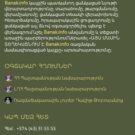
Banak.info
կայքին պատկանող ցանկացած նյութի
վերարտադրությունը, տարածումը, թարգմանումը,
վերամշակումը, ցանկացած տեսակի վերափոխումը,
հեռարձակումը, հրապարակային ցուցադրումը և
ցանկացած այլ ձևով օգտագործելիս, պետք է
Banak.info
վերնագրում նշել
անվանումը և տեքստի
առաջին պարբերությունում ներառել «ԱՅՍ ՄԱՍԻՆ
Banak.info
ՏԵՂԵԿԱՑՆՈՒՄ Է
ռազմական
մասնագիտացված կայքը» արտահայտությունը։
ՕԳՏԱԿԱՐ ՀՂՈՒՄՆԵՐ
ՀՀ Պաշտպանության նախարարություն
ԼՂՀ Պաշտպանության նախարարություն
Ռազմաճակատային լուրեր Դավիթ Թորոսյանից
ԿԱՊ ՄԵԶ ՀԵՏ
Հեռ՝․ +374 (43) 31 33 53