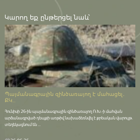
Կարող եք ընթերցել նաև՝
Պայմանագրային զինծառայող է մահացել․
ՔԿ...
Հունիսի 26-ին պայմանագրային զինծառայող Ռ.Խ.-ի մահվան
արձանագրված դեպքի առթիվ նախաձեռնվել է քրեական վարույթ․
տեղեկացնում են ...