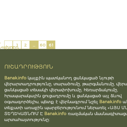
←
1
2
…
60
61
Նախորդ
ՈՒՇԱԴՐՈՒԹՅՈՒՆ
Banak.info
կայքին պատկանող ցանկացած նյութի
վերարտադրությունը, տարածումը, թարգմանումը, վերա
ցանկացած տեսակի վերափոխումը, հեռարձակումը,
հրապարակային ցուցադրումը և ցանկացած այլ ձևով
օգտագործելիս, պետք է վերնագրում նշել
Banak.info
ա
տեքստի առաջին պարբերությունում ներառել «ԱՅՍ Մ
ՏԵՂԵԿԱՑՆՈՒՄ Է
Banak.info
ռազմական մասնագիտացվ
արտահայտությունը։