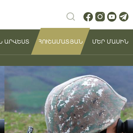
Ն ԱՐՎԵՍՏ
ՀՈՒՇԱՄԱՏՅԱՆ
ՄԵՐ ՄԱՍԻՆ