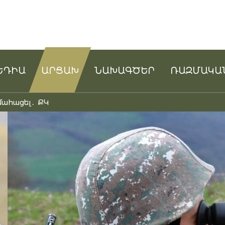
ԵԴԻԱ
ԱՐՑԱԽ
ՆԱԽԱԳԾԵՐ
ՌԱԶՄԱԿԱ
մահացել․ ՔԿ