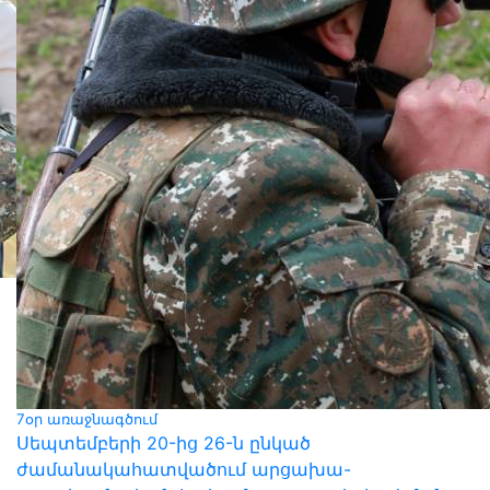
7օր առաջնագծում
Սեպտեմբերի 20-ից 26-ն ընկած
ժամանակահատվածում արցախա-