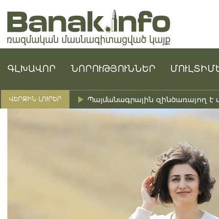
ԳԼԽԱՎՈՐ
ՆՈՐՈՒԹՅՈՒՆՆԵՐ
ՄՈՒԼՏԻՄ
Պայմանագրային զինծառայող է 
ՎԵՐՋԻՆ ԼՈՒՐԵՐ