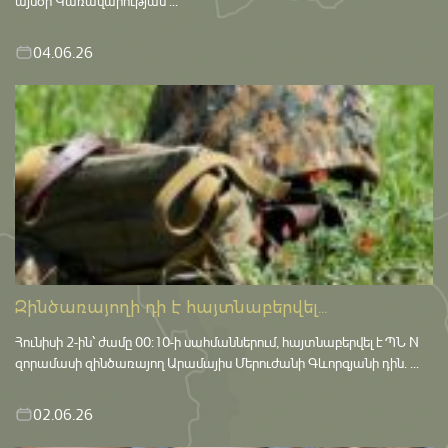
այսօր Կառավարության ...
04.06.26
Զինծառայողի դի է հայտնաբերվել...
Հունիսի 2-ին՝ ժամը 00:10-ի սահմաններում, հայտնաբերվել է ՊՆ N
զորամասի զինծառայող Արամայիս Մերուժանի Գևորգյանի դին. ...
02.06.26