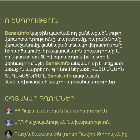
ՈՒՇԱԴՐՈՒԹՅՈՒՆ
Banak.info
կայքին պատկանող ցանկացած նյութի
վերարտադրությունը, տարածումը, թարգմանումը,
վերամշակումը, ցանկացած տեսակի վերափոխումը,
հեռարձակումը, հրապարակային ցուցադրումը և
ցանկացած այլ ձևով օգտագործելիս, պետք է
Banak.info
վերնագրում նշել
անվանումը և տեքստի
առաջին պարբերությունում ներառել «ԱՅՍ ՄԱՍԻՆ
Banak.info
ՏԵՂԵԿԱՑՆՈՒՄ Է
ռազմական
մասնագիտացված կայքը» արտահայտությունը։
ՕԳՏԱԿԱՐ ՀՂՈՒՄՆԵՐ
ՀՀ Պաշտպանության նախարարություն
ԼՂՀ Պաշտպանության նախարարություն
Ռազմաճակատային լուրեր Դավիթ Թորոսյանից