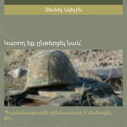
Տեսնել Ավելին
Կարող եք ընթերցել նաև՝
Պայմանագրային զինծառայող է մահացել․
ՔԿ...