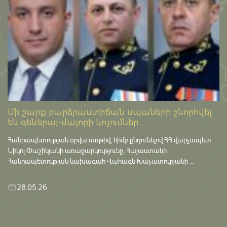
Մի շարք բարձրաստիճան սպաների շնորհվել
են գեներալ-մայորի կոչումներ...
Հանրապետության օրվա առթիվ, հիմք ընդունելով ՀՀ վարչապետ
Նիկոլ Փաշինյանի առաջարկությունը, Հայաստանի
Հանրապետության նախագահ Վահագն Խաչատուրյանի ...
28.05.26