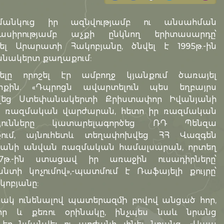
անկուց իր ազնվությամբ ու անսահման
նասիրությամբ աչքի ընկնող երիտասարդը՝
ել Արարատի Հակոբյանը, ծնվել է 1995թ.-ին
նակերտ քաղաքում:
ելը որոշել էր ամբողջ կյանքում ծառայել
նիքին. «Դպրոցն ավարտելուն պես եղբայրս
նվեց Ստեփանակերտի Քրիստափոր Իվանյանի
 ռազմական վարժարան, հետո իր ռազմական
թյունները կատարելագործեց ՌԴ Պենզա
ում, այնուհետև տեղափոխվեց ՀՀ Վազգեն
յանի անվան ռազմական համալսարան, որտեղ
17թ.-ին ստացավ իր առաջին ուսադիրները՝
անտի կոչումով»,-պատմում է Ռաֆայելի քույրը՝
կոբյանը:
ակ ունենալով պատերազմի բովով անցած հոր,
բոր և քեռու օրինակը, ինչպես նաև նրանց