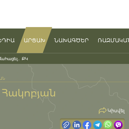
ԵԴԻԱ
ԱՐՑԱԽ
ՆԱԽԱԳԾԵՐ
ՌԱԶՄԱԿԱ
մահացել․ ՔԿ
ՅԱՆ
 Հակոբյան
Կիսվել