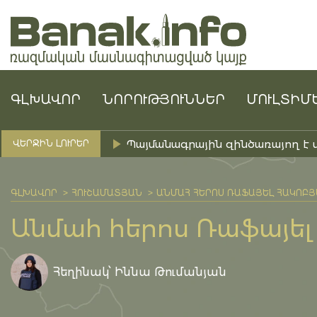
ԳԼԽԱՎՈՐ
ՆՈՐՈՒԹՅՈՒՆՆԵՐ
ՄՈՒԼՏԻՄ
Պայմանագրային զինծառայող է 
ՎԵՐՋԻՆ ԼՈՒՐԵՐ
ԳԼԽԱՎՈՐ
ՀՈՒՇԱՄԱՏՅԱՆ
ԱՆՄԱՀ ՀԵՐՈՍ ՌԱՖԱՅԵԼ ՀԱԿՈԲ
Անմահ հերոս Ռաֆայել
Հեղինակ՝ Իննա Թումանյան