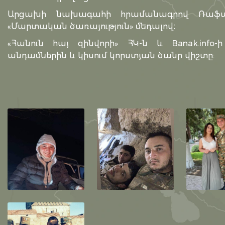
Արցախի նախագահի հրամանագրով Ռաֆայ
«Մարտական ծառայություն» մեդալով։
«Հանուն հայ զինվորի» ՀԿ-ն և Banak.info
անդամներին և կիսում կորստյան ծանր վիշտը: