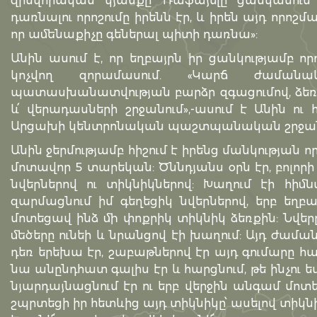
զինվորական կյանքը՝ Ռաֆայելը ցանկանում 
դառնալու որոշումը իրենն էր, և իրեն այդ որոշմա
որ ամենաքիչը գեներալ պիտի դառնա»:
Անին ասում է, որ եղբայրն իր ցանկությամբ որ
կոչվող զորամասում. «Կարճ ժամա
պատասխանատվության բարձր զգացումով, ձեռք 
և՛ վերադասների շրջանում»,-ասում է Անին ու 
Արցախի կենտրոնական պաշտպանական շրջան,
Անին ջերմությամբ հիշում է իրենց մանկության որ
մոտավոր 5 տարեկան: Ծննդյանս օրն էր, բոլորի 
նվերներով ու տիկնիկներով: Խաղում էի հիմն
զարմացնում իմ գեղեցիկ նվերներով, երբ եղբ
մոտեցավ ինձ մի փոքրիկ տիկնիկ ձեռքին: Նվերը
մեծերը ունեի և նրանցով էի խաղում: Այդ ժաման
դեռ երեխա էր, շաբաթներով էր այդ գումարը հա
նա անընդհատ գալիս էր և հարցնում, թե ինչու ե
նյարդայնացնում էր ու երբ վերջին անգամ մոտե
շպրտեցի իր հետևից այդ տիկնիկը՝ ասելով տիկն