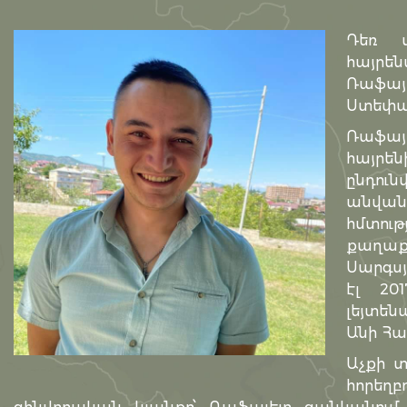
Դեռ մ
հայրե
Ռաֆայ
Ստեփա
Ռաֆայ
հայրե
ընդու
անվան
հմտու
քաղաք
Սարգս
էլ 20
լեյտեն
Անի Հա
Աչքի տ
հորեղ