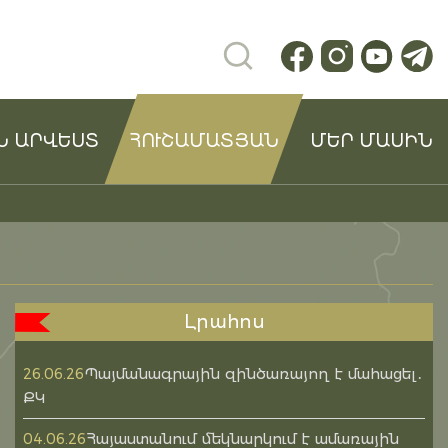
Ն ԱՐՎԵՍՏ
ՀՈՒՇԱՄԱՏՅԱՆ
ՄԵՐ ՄԱՍԻՆ
Լրահոս
Պայմանագրային զինծառայող է մահացել․
26.06.26
ՔԿ
Հայաստանում մեկնարկում է ամառային
04.06.26