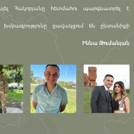
ել Հակոբյանը հետմահու պարգևատրել է
-ի խմբագրությունը ցավակցում են ընտանիքի
Իննա Թումանյան