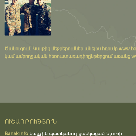
Ծանուցում․ Կայքից մեջբերումներ անելիս հղումը
www.ba
կամ ամբողջական հեռուստառադիոընթերցում առանց www.
ՈՒՇԱԴՐՈՒԹՅՈՒՆ
Banak.info
կայքին պատկանող ցանկացած նյութի