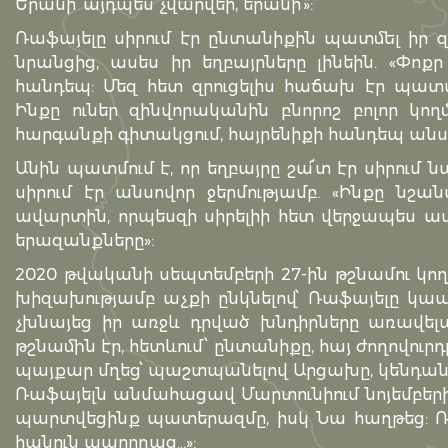
Երանի՜ այդպես չվարվեի, երանի՜»:
Ռաֆայելը սիրում էր ընտանիքին պատմել իր զի
նրանցից, ասես իր եղբայրները լինեին. «Փոք
հանդեպ: Մեզ հետ զրուցելիս հաճախ էր պատմո
Ինքը ուներ զինվորականին բնորոշ բոլոր կո
հարգանքի գիտակցում, հայրենիքի հանդեպ անս
Անին պատմում է, որ եղբայրը շա՜տ էր սիրում ն
սիրում էր անսովոր ջերմությամբ. «Ինքը նշ
ավարտին, որպեսզի սիրելիի հետ վերջապես ա
երազանքները»:
2020 թվականի սեպտեմբերի 27-ին թշնամու կ
խիզախությամբ աչքի ընկնելով՝ Ռաֆայելը կապ
չխնայեց իր առջև դրված խնդիրները առավելա
թշնամին էր, հետևում՝ ընտանիքը, հայ ժողովուրդ
պայքար մղեց՝ պաշտպանելով Արցախը, կենդան
Ռաֆայելն անմահացավ Մարտունիում նոյեմբերի 
պարտվեցինք պատերազմը, իսկ Նա հաղթեց: Ռ
հանուն ապրողաց…»: