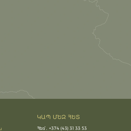
ԿԱՊ ՄԵԶ ՀԵՏ
Հեռ՝․ +374 (43) 31 33 53
ն