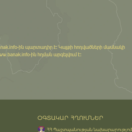
nak.info
-ին պարտադիր է: Կայքի հոդվածների մասնակի
banak.info-ին հղման արգելվում է:
ՕԳՏԱԿԱՐ ՀՂՈՒՄՆԵՐ
ՀՀ Պաշտպանության նախարարությու