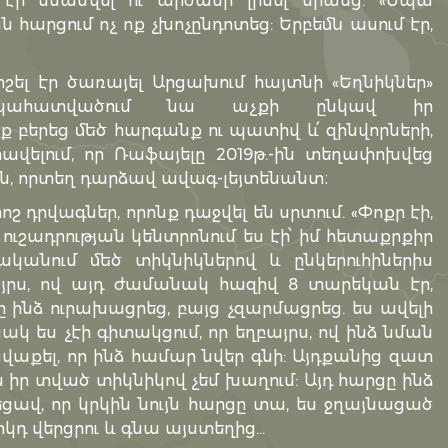
էր նմանվել ու արժանի լինել նրանց. «Սպա
ն հարցում ոչ ոք չխոչընդոտեց: Երբեմն ասում էր,
ոշել էր ծառայել Արցախում հայտնի «Եղնիկներ»
նակահատվածում նա աչքի ընկավ իր
բերեց մեծ հարգանք ու պատիվ և՛ զինվորների,
հավելում, որ Ռաֆայելը 2019թ.-ին տեղափոխվեց
 որտեղ դարձավ ավագ-լեյտենանտ։
ոշ դրվագներ, որոնք դաջվել են սրտում. «Փոքր էի,
ուշադրության կենտրոնում ես էի՝ իմ հետաքրքիր
ականում մեծ տիկնիկներով և ընկերուհիներիս
այրս, ով այդ ժամանակ հազիվ 8 տարեկան էր,
 ինձ ուրախացրեց, բայց չզարմացրեց. ես ավելի
ակ ես չէի գիտակցում, որ եղբայրս, ով ինձ նման
վաքել, որ ինձ համար նվեր գնի: Այդքանից զատ
ս իր տված տիկնիկով չեմ խաղում: Այդ հարցը ինձ
ցավ, որ կրկին նույն հարցը տա, ես ջղայնացած
իկդ վերցրու և գնա այստեղից…