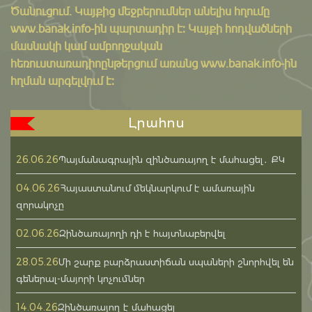
Ծանուցում․ Կայքից մեջբերումներ անելիս հղումը
www.banak.info
-ին պարտադիր է: Կայքի հոդվածների
մասնակի կամ ամբողջական
հեռուստառադիոընթերցում առանց www.banak.info-ին
հղման արգելվում է:
Լրահոս
26.06.26
Պայմանագրային զինծառայող է մահացել․ ՔԿ
04.06.26
Հայաստանում մեկնարկում է ամառային
զորակոչը
02.06.26
Զինծառայողի դի է հայտնաբերվել
28.05.26
Մի շարք բարձրաստիճան սպաների շնորհվել են
գեներալ-մայորի կոչումներ
14.04.26
Զինծառայող է մահացել