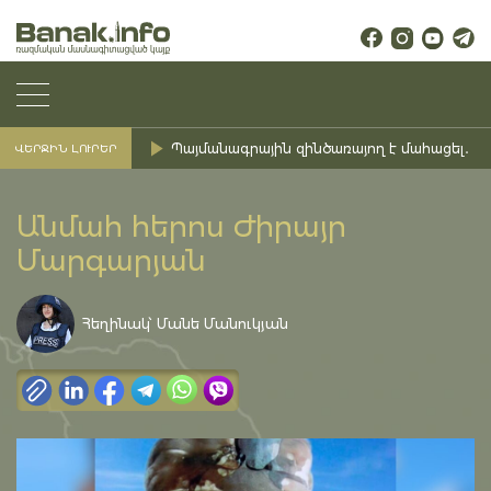
Պայմանագրային զինծառայող է մահացել․ Ք
ՎԵՐՋԻՆ ԼՈՒՐԵՐ
Անմահ հերոս Ժիրայր
Մարգարյան
Հեղինակ՝ Մանե Մանուկյան