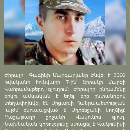
Ժիրայր Գագիկի Մարգարյանը ծնվել է 2002
թվականի հունվարի 7-ին՝ Շիրակի մարզի
Վահրամաբերդ գյուղում։ Ժիրայրը ընդամենը
երկու ամսական է եղել, երբ ընտանիքով
տեղափոխվել են Արցախի Հանրապետության
(այժմ օկուպացված է Ադրբեջանի կողմից)
Քաշաթաղի շրջանի Վակունիս գյուղ։
Նախնական կրթությունը ստացել է Վակունիսի