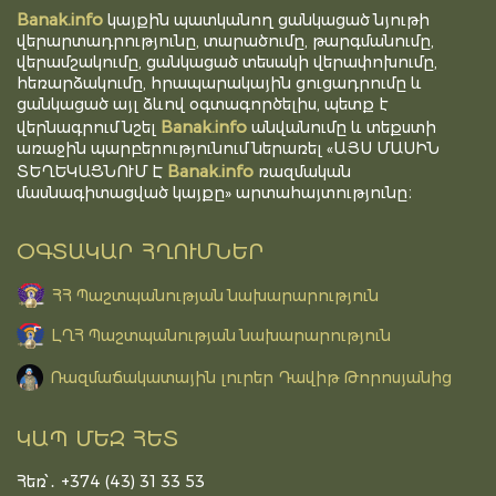
Banak.info
կայքին պատկանող ցանկացած նյութի
վերարտադրությունը, տարածումը, թարգմանումը,
վերամշակումը, ցանկացած տեսակի վերափոխումը,
հեռարձակումը, հրապարակային ցուցադրումը և
ցանկացած այլ ձևով օգտագործելիս, պետք է
Banak.info
վերնագրում նշել
անվանումը և տեքստի
առաջին պարբերությունում ներառել «ԱՅՍ ՄԱՍԻՆ
Banak.info
ՏԵՂԵԿԱՑՆՈՒՄ Է
ռազմական
մասնագիտացված կայքը» արտահայտությունը։
ՕԳՏԱԿԱՐ ՀՂՈՒՄՆԵՐ
ՀՀ Պաշտպանության նախարարություն
ԼՂՀ Պաշտպանության նախարարություն
Ռազմաճակատային լուրեր Դավիթ Թորոսյանից
ԿԱՊ ՄԵԶ ՀԵՏ
Հեռ՝․ +374 (43) 31 33 53