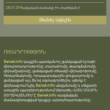
28.01.26
Հայկական բանակը 34 տարեկան է
Տեսնել Ավելին
ՈՒՇԱԴՐՈՒԹՅՈՒՆ
Banak.info
կայքին պատկանող ցանկացած նյութի
վերարտադրությունը, տարածումը, թարգմանումը,
վերամշակումը, ցանկացած տեսակի վերափոխումը,
հեռարձակումը, հրապարակային ցուցադրումը և
ցանկացած այլ ձևով օգտագործելիս, պետք է
Banak.info
վերնագրում նշել
անվանումը և տեքստի
առաջին պարբերությունում ներառել «ԱՅՍ ՄԱՍԻՆ
Banak.info
ՏԵՂԵԿԱՑՆՈՒՄ Է
ռազմական
մասնագիտացված կայքը» արտահայտությունը։