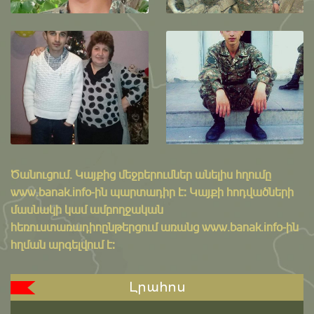
Ծանուցում․ Կայքից մեջբերումներ անելիս հղումը
www.banak.info
-ին պարտադիր է: Կայքի հոդվածների
մասնակի կամ ամբողջական
հեռուստառադիոընթերցում առանց www.banak.info-ին
հղման արգելվում է:
Լրահոս