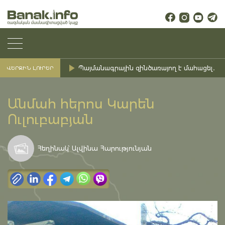
Պայմանագրային զինծառայող է մահացել․ Ք
ՎԵՐՋԻՆ ԼՈՒՐԵՐ
Անմահ հերոս Կարեն
Ուլուբաբյան
Հեղինակ՝ Ալվինա Հարությունյան