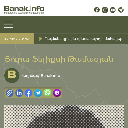
Պայմանագրային զինծառայող է մահացել․ Ք
ՎԵՐՋԻՆ ԼՈՒՐԵՐ
Յուրա Ֆելիքսի Թամազյան
Հեղինակ՝ Banak.info