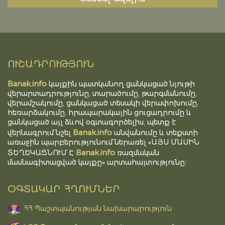
ՈՒՇԱԴՐՈՒԹՅՈՒՆ
Banak.info
կայքին պատկանող ցանկացած նյութի
վերարտադրությունը, տարածումը, թարգմանումը,
վերամշակումը, ցանկացած տեսակի վերափոխումը,
հեռարձակումը, հրապարակային ցուցադրումը և
ցանկացած այլ ձևով օգտագործելիս, պետք է
Banak.info
վերնագրում նշել
անվանումը և տեքստի
առաջին պարբերությունում ներառել «ԱՅՍ ՄԱՍԻՆ
Banak.info
ՏԵՂԵԿԱՑՆՈՒՄ Է
ռազմական
մասնագիտացված կայքը» արտահայտությունը։
ՕԳՏԱԿԱՐ ՀՂՈՒՄՆԵՐ
ՀՀ Պաշտպանության նախարարություն