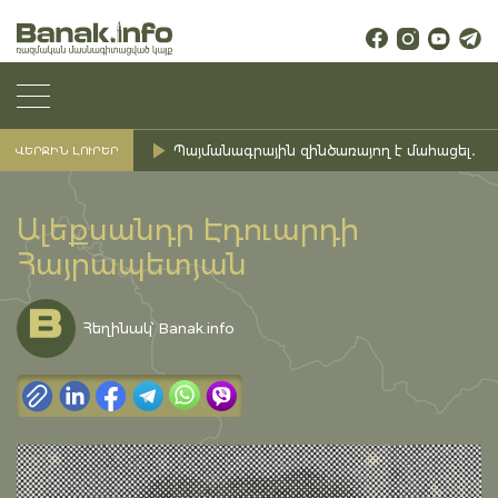
Պայմանագրային զինծառայող է մահացել․ Ք
ՎԵՐՋԻՆ ԼՈՒՐԵՐ
Ալեքսանդր Էդուարդի
Հայրապետյան
Հեղինակ՝ Banak.info