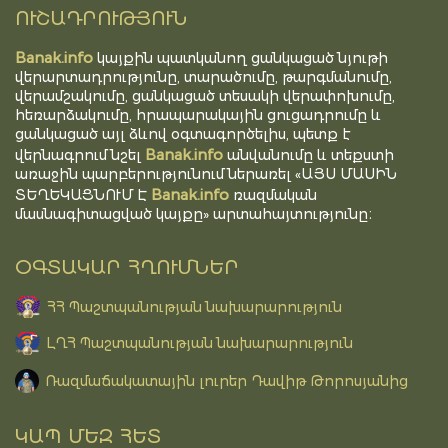
ՈՒՇԱԴՐՈՒԹՅՈՒՆ
Banak.info
կայքին պատկանող ցանկացած նյութի
վերարտադրությունը, տարածումը, թարգմանումը,
վերամշակումը, ցանկացած տեսակի վերափոխումը,
հեռարձակումը, հրապարակային ցուցադրումը և
ցանկացած այլ ձևով օգտագործելիս, պետք է
Banak.info
վերնագրում նշել
անվանումը և տեքստի
առաջին պարբերությունում ներառել «ԱՅՍ ՄԱՍԻՆ
Banak.info
ՏԵՂԵԿԱՑՆՈՒՄ Է
ռազմական
մասնագիտացված կայքը» արտահայտությունը։
ՕԳՏԱԿԱՐ ՀՂՈՒՄՆԵՐ
ՀՀ Պաշտպանության նախարարություն
ԼՂՀ Պաշտպանության նախարարություն
Ռազմաճակատային լուրեր Դավիթ Թորոսյանից
ԿԱՊ ՄԵԶ ՀԵՏ