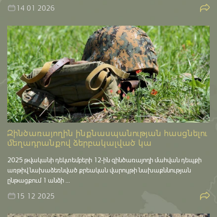
14 01 2026
Զինծառայողին ինքնասպանության հասցնելու
մեղադրանքով ձերբակալված կա
2025 թվականի դեկտեմբերի 12-ին զինծառայողի մահվան դեպքի
առթիվ նախաձեռնված քրեական վարույթի նախաքննության
ընթացքում 1 անձի …
15 12 2025