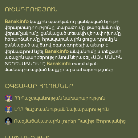
ՈՒՇԱԴՐՈՒԹՅՈՒՆ
Banak.info
կայքին պատկանող ցանկացած նյութի
վերարտադրությունը, տարածումը, թարգմանումը,
վերամշակումը, ցանկացած տեսակի վերափոխումը,
հեռարձակումը, հրապարակային ցուցադրումը և
ցանկացած այլ ձևով օգտագործելիս, պետք է
Banak.info
վերնագրում նշել
անվանումը և տեքստի
առաջին պարբերությունում ներառել «ԱՅՍ ՄԱՍԻՆ
Banak.info
ՏԵՂԵԿԱՑՆՈՒՄ Է
ռազմական
մասնագիտացված կայքը» արտահայտությունը։
ՕԳՏԱԿԱՐ ՀՂՈՒՄՆԵՐ
ՀՀ Պաշտպանության նախարարություն
ԼՂՀ Պաշտպանության նախարարություն
Ռազմաճակատային լուրեր Դավիթ Թորոսյանից