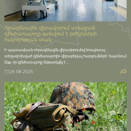
Հրազենային վիրավորում ստացած
զինծառայողը գտնվում է բժիշկների
հսկողության տակ
Ի պատասխան «հրազենային վիրավորումով հոսպիտալ
տեղափոխված զինծառայողի» վերաբերյալ հարցումների՝ հայտնում
ենք, որ զինծառայողը ենթարկվել է …
26 08 2025