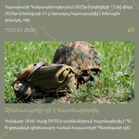
Հայաստանի Հանրապետությունում 2025թ․ի նոյեմբերի 17-ից մինչև
2026թ․-ի հունվարի 31-ը ներառյալ հայտարարվել է ձմեռային
զորակոչ, որի …
23 01 2026
Զինծառայողի դի է հայտնաբերվել
Հունվարի 14-ին՝ ժամը 09:50-ի սահմաններում, հայտնաբերվել է ՊՆ
N զորամասի զինծառայող Վահան Խաչատուրի Պետրոսյանի դին՝
…