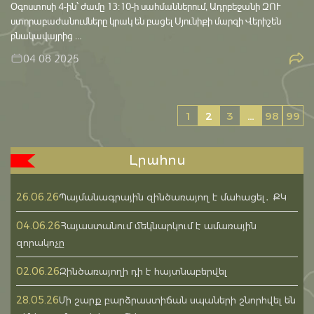
Օգոստոսի 4-ին՝ ժամը 13:10-ի սահմաններում, Ադրբեջանի ԶՈՒ
ստորաբաժանումները կրակ են բացել Սյունիքի մարզի Վերիշեն
բնակավայրից …
04 08 2025
1
2
3
…
98
99
Լրահոս
26.06.26
Պայմանագրային զինծառայող է մահացել․ ՔԿ
04.06.26
Հայաստանում մեկնարկում է ամառային
զորակոչը
02.06.26
Զինծառայողի դի է հայտնաբերվել
28.05.26
Մի շարք բարձրաստիճան սպաների շնորհվել են