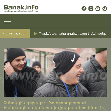
Պայմանագրային զինծառայող է մահացել․ Ք
ՎԵՐՋԻՆ ԼՈՒՐԵՐ
Ձմեռային զորակոչ․ ֆոտոռեպորտաժ
հանրապետական հավաքակայանից (մաս 1)