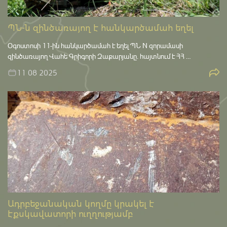
ՊՆ-ն զինծառայող է հանկարծամահ եղել
Օգոստոսի 11-ին հանկարծամահ է եղել ՊՆ N զորամասի
զինծառայող Վահե Գրիգորի Զաքարյանը. հայտնում է ՀՀ …
11 08 2025
Ադրբեջանական կողմը կրակել է
էքսկավատորի ուղղությամբ