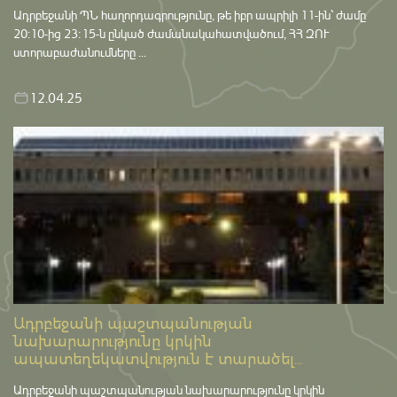
Ադրբեջանի ՊՆ հաղորդագրությունը, թե իբր ապրիլի 11-ին՝ ժամը
20:10-ից 23։15-ն ընկած ժամանակահատվածում, ՀՀ ԶՈՒ
ստորաբաժանումները ...
12.04.25
Ադրբեջանի պաշտպանության
նախարարությունը կրկին
ապատեղեկատվություն է տարածել...
Ադրբեջանի պաշտպանության նախարարությունը կրկին