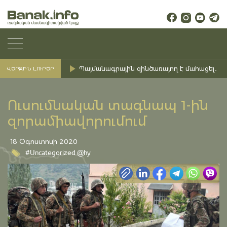
Պայմանագրային զինծառայող է մահացել․ Ք
ՎԵՐՋԻՆ ԼՈՒՐԵՐ
Ուսումնական տագնապ 1-ին
զորամիավորումում
18 Օգոստոսի 2020
#Uncategorized @hy