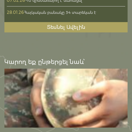
07.02.26
ՊՆ զինծառայող է մահացել
28.01.26
Հայկական բանակը 34 տարեկան է
Տեսնել Ավելին
Կարող եք ընթերցել նաև՝