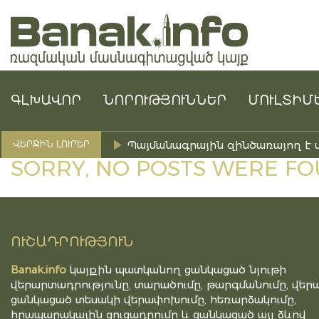
ԳԼԽԱՎՈՐ
ՆՈՐՈՒԹՅՈՒՆՆԵՐ
ՄՈՒԼՏԻՄ
Պայմանագրային զինծառայող է 
ՎԵՐՋԻՆ ԼՈՒՐԵՐ
SORRY, NO POSTS WERE FO
ՈՒՇԱԴՐՈՒԹՅՈՒՆ
Banak.info
կայքին պատկանող ցանկացած նյութի
վերարտադրությունը, տարածումը, թարգմանումը, վերա
ցանկացած տեսակի վերափոխումը, հեռարձակումը,
հրապարակային ցուցադրումը և ցանկացած այլ ձևով