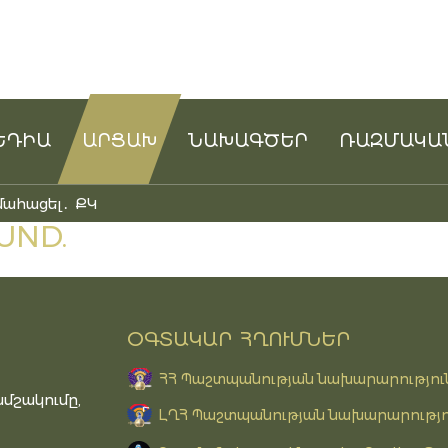
ԵԴԻԱ
ԱՐՑԱԽ
ՆԱԽԱԳԾԵՐ
ՌԱԶՄԱԿԱ
մահացել․ ՔԿ
UND.
ՕԳՏԱԿԱՐ ՀՂՈՒՄՆԵՐ
ՀՀ Պաշտպանության նախարարությու
մշակումը,
ԼՂՀ Պաշտպանության նախարարությո