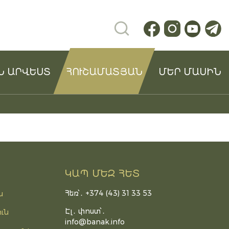
Ն ԱՐՎԵՍՏ
ՀՈՒՇԱՄԱՏՅԱՆ
ՄԵՐ ՄԱՍԻՆ
ԿԱՊ ՄԵԶ ՀԵՏ
Հեռ՝․ +374 (43) 31 33 53
ն
Էլ․ փոստ՝․
ւն
info@banak.info