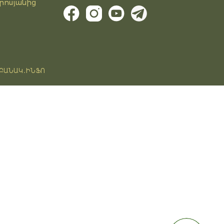
րոսյանից
ԲԱՆԱԿ․ԻՆՖՈ