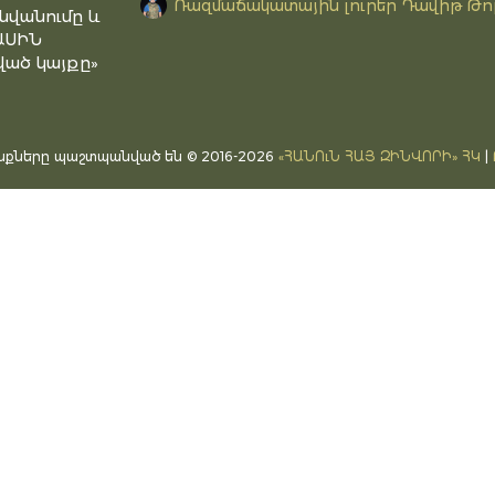
Ռազմաճակատային լուրեր Դավիթ Թո
նվանումը և
ԱՍԻՆ
ած կայքը»
ւնքները պաշտպանված են © 2016-2026
«ՀԱՆՈւՆ ՀԱՅ ԶԻՆՎՈՐԻ» ՀԿ
|