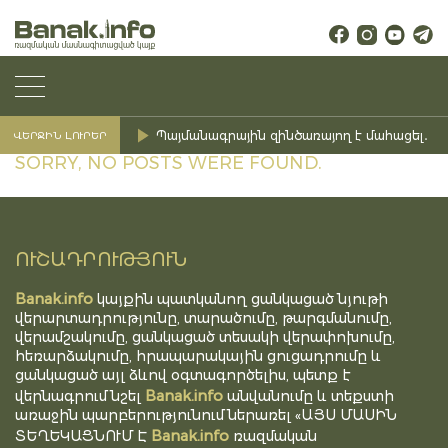
Պայմանագրային զինծառայող է մահացել․ Ք
ՎԵՐՋԻՆ ԼՈՒՐԵՐ
SORRY, NO POSTS WERE FOUND.
ՈՒՇԱԴՐՈՒԹՅՈՒՆ
Banak.info
կայքին պատկանող ցանկացած նյութի
վերարտադրությունը, տարածումը, թարգմանումը,
վերամշակումը, ցանկացած տեսակի վերափոխումը,
հեռարձակումը, հրապարակային ցուցադրումը և
ցանկացած այլ ձևով օգտագործելիս, պետք է
Banak.info
վերնագրում նշել
անվանումը և տեքստի
առաջին պարբերությունում ներառել «ԱՅՍ ՄԱՍԻՆ
Banak.info
ՏԵՂԵԿԱՑՆՈՒՄ Է
ռազմական