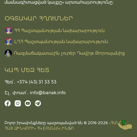
մասնագիտացված կայքը» արտահայտությունը։
ՕԳՏԱԿԱՐ ՀՂՈՒՄՆԵՐ
ՀՀ Պաշտպանության նախարարություն
ԼՂՀ Պաշտպանության նախարարություն
Ռազմաճակատային լուրեր Դավիթ Թորոսյանից
ԿԱՊ ՄԵԶ ՀԵՏ
Հեռ՝․ +374 (43) 31 33 53
Էլ․ փոստ՝․
info@banak.info
Բոլոր իրավունքները պաշտպանված են © 2016-2026
«ՀԱՆՈւՆ
DONATE
ՀԱՅ ԶԻՆՎՈՐԻ» ՀԿ
|
ԲԱՆԱԿ․ԻՆՖՈ