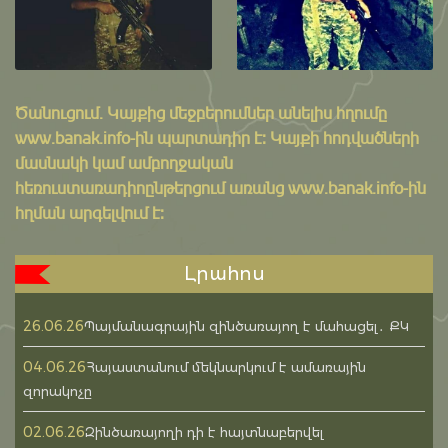
Ծանուցում․ Կայքից մեջբերումներ անելիս հղումը
www.banak.info
-ին պարտադիր է: Կայքի հոդվածների
մասնակի կամ ամբողջական
հեռուստառադիոընթերցում առանց www.banak.info-ին
հղման արգելվում է:
Լրահոս
26.06.26
Պայմանագրային զինծառայող է մահացել․ ՔԿ
04.06.26
Հայաստանում մեկնարկում է ամառային
զորակոչը
02.06.26
Զինծառայողի դի է հայտնաբերվել