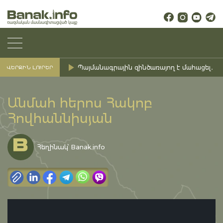
Պայմանագրային զինծառայող է մահացել․ Ք
ՎԵՐՋԻՆ ԼՈՒՐԵՐ
Անմահ հերոս Հակոբ
Հովհաննիսյան
Հեղինակ՝ Banak.info