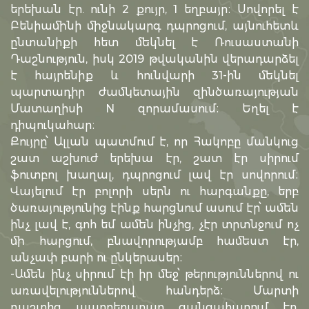
երեխան էր. ունի 2 քույր, 1 եղբայր։ Սովորել է
Բենիամինի միջնակարգ դպրոցում, այնուհետև
ընտանիքի հետ մեկնել է Ռուսաստանի
Դաշնություն, իսկ 2019 թվականին վերադարձել
է հայրենիք և հունվարի 31-ին մեկնել
պարտադիր ժամկետային զինծառայության
Մատաղիսի N զորամասում։ Եղել է
դիպուկահար։
Քույրը՝ Ալլան պատմում է, որ Հակոբը մանկուց
շատ աշխուժ երեխա էր, շատ էր սիրում
ֆուտբոլ խաղալ, դպրոցում լավ էր սովորում։
Վայելում էր բոլորի սերն ու հարգանքը, երբ
ծառայությունից էինք հարցնում ասում էր՝ ամեն
ինչ լավ է, գոհ եմ ամեն ինչից, չէր տրտնջում ոչ
մի հարցում, բնավորությամբ համեստ էր,
անչափ բարի ու ընկերասեր։
-Ամեն ինչ սիրում էի իր մեջ՝ թերություններով ու
առավելություններով հանդերձ։ Մարտի
դաշտից պարբերաբար զանգահարում էր,