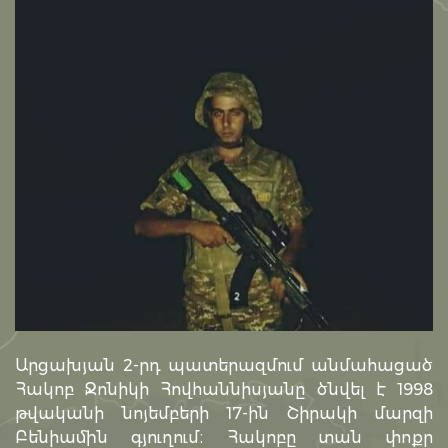
Արցախյան 2-րդ պատերազմում անմահացած
Հակոբ Ջոնիկի Հովհաննիսյանը ծնվել է 1998
թվականի նոյեմբերի 17-ին Շիրակի մարզի
Բենիամին գյուղում։ Հակոբը տան փոքր