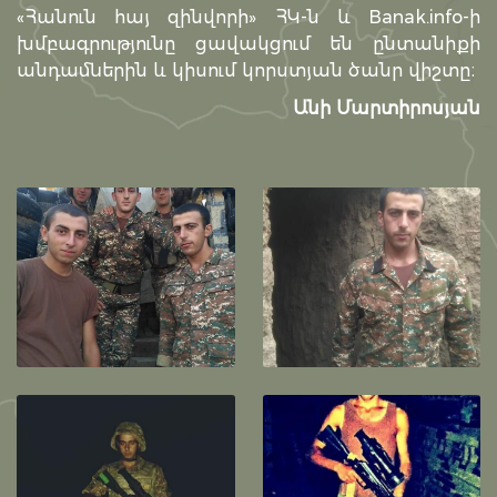
«Հանուն հայ զինվորի» ՀԿ-ն և Banak.info-ի
խմբագրությունը ցավակցում են ընտանիքի
անդամներին և կիսում կորստյան ծանր վիշտը։
Անի Մարտիրոսյան