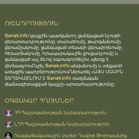
ՈՒՇԱԴՐՈՒԹՅՈՒՆ
Banak.info
կայքին պատկանող ցանկացած նյութի
վերարտադրությունը, տարածումը, թարգմանումը,
վերամշակումը, ցանկացած տեսակի վերափոխումը,
հեռարձակումը, հրապարակային ցուցադրումը և
ցանկացած այլ ձևով օգտագործելիս, պետք է
Banak.info
վերնագրում նշել
անվանումը և տեքստի
առաջին պարբերությունում ներառել «ԱՅՍ ՄԱՍԻՆ
Banak.info
ՏԵՂԵԿԱՑՆՈՒՄ Է
ռազմական
մասնագիտացված կայքը» արտահայտությունը։
ՕԳՏԱԿԱՐ ՀՂՈՒՄՆԵՐ
ՀՀ Պաշտպանության նախարարություն
ԼՂՀ Պաշտպանության նախարարություն
Ռազմաճակատային լուրեր Դավիթ Թորոսյանից