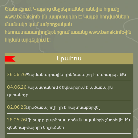
Ծանուցում․ Կայքից մեջբերումներ անելիս հղումը
www.banak.info
-ին պարտադիր է: Կայքի հոդվածների
մասնակի կամ ամբողջական
հեռուստառադիոընթերցում առանց www.banak.info-ին
հղման արգելվում է:
Լրահոս
26.06.26
Պայմանագրային զինծառայող է մահացել․ ՔԿ
04.06.26
Հայաստանում մեկնարկում է ամառային
զորակոչը
02.06.26
Զինծառայողի դի է հայտնաբերվել
28.05.26
Մի շարք բարձրաստիճան սպաների շնորհվել են
գեներալ-մայորի կոչումներ