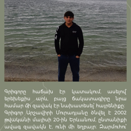
Գրիգորը հաճախ էր կատակում, ասելով՝
երեխեքիս արև, բայց ճակատագիրը նրա
համար մի զավակ էր նախատեսել՝ հայրենիքը։
Գրիգոր Արշավիրի Մուրադյանը ծնվել է 2002
թվականի մայիսի 20-ին Երևանում, ընտանիքի
ավագ զավակն է, ունի մի եղբայր։ Զարմուհու՝