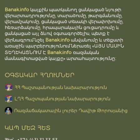
Banak.info
կայքին պատկանող ցանկացած նյութի
վերարտադրությունը, տարածումը, թարգմանումը,
վերամշակումը, ցանկացած տեսակի վերափոխումը,
հեռարձակումը, հրապարակային ցուցադրումը և
ցանկացած այլ ձևով օգտագործելիս, պետք է
Banak.info
վերնագրում նշել
անվանումը և տեքստի
առաջին պարբերությունում ներառել «ԱՅՍ ՄԱՍԻՆ
Banak.info
ՏԵՂԵԿԱՑՆՈՒՄ Է
ռազմական
մասնագիտացված կայքը» արտահայտությունը։
ՕԳՏԱԿԱՐ ՀՂՈՒՄՆԵՐ
ՀՀ Պաշտպանության նախարարություն
ԼՂՀ Պաշտպանության նախարարություն
Ռազմաճակատային լուրեր Դավիթ Թորոսյանից
ԿԱՊ ՄԵԶ ՀԵՏ