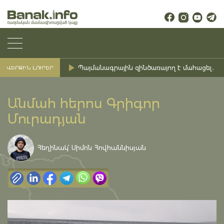
Պայմանագրային զինծառայող է մահացել․ Ք
ՎԵՐՋԻՆ ԼՈՒՐԵՐ
Անմահ հերոս Գրիգոր
Մուրադյան
Հեղինակ՝ Սիմոն Հովհաննիսյան