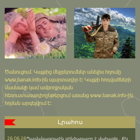
Ծանուցում․ Կայքից մեջբերումներ անելիս հղումը
www.banak.info
-ին պարտադիր է: Կայքի հոդվածների
մասնակի կամ ամբողջական
հեռուստառադիոընթերցում առանց www.banak.info-ին
հղման արգելվում է:
Լրահոս
26.06.26
Պայմանագրային զինծառայող է մահացել․ ՔԿ