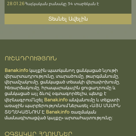
28.01.26
Հայկական բանակը 34 տարեկան է
Տեսնել Ավելին
ՈՒՇԱԴՐՈՒԹՅՈՒՆ
Banak.info
կայքին պատկանող ցանկացած նյութի
վերարտադրությունը, տարածումը, թարգմանումը,
վերամշակումը, ցանկացած տեսակի վերափոխումը,
հեռարձակումը, հրապարակային ցուցադրումը և
ցանկացած այլ ձևով օգտագործելիս, պետք է
Banak.info
վերնագրում նշել
անվանումը և տեքստի
առաջին պարբերությունում ներառել «ԱՅՍ ՄԱՍԻՆ
Banak.info
ՏԵՂԵԿԱՑՆՈՒՄ Է
ռազմական
մասնագիտացված կայքը» արտահայտությունը։
ՕԳՏԱԿԱՐ ՀՂՈՒՄՆԵՐ