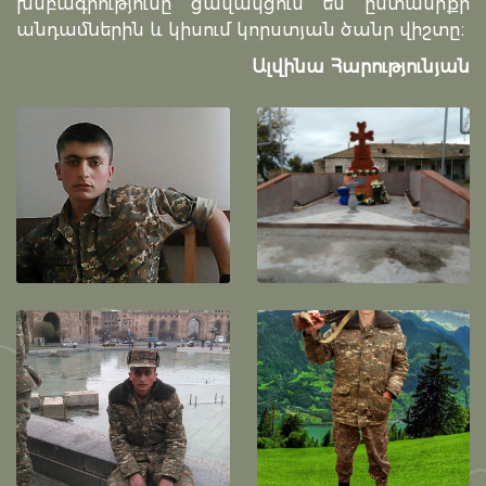
խմբագրությունը ցավակցում են ընտանիքի
անդամներին և կիսում կորստյան ծանր վիշտը։
Ալվինա Հարությունյան