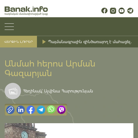
Պայմանագրային զինծառայող է մահացել․ Ք
ՎԵՐՋԻՆ ԼՈՒՐԵՐ
Անմահ հերոս Արման
Գազարյան
Հեղինակ՝ Ալվինա Հարությունյան