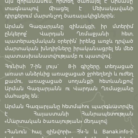
Այն զորամասում, որտեղ ծառայել է Արմանը՝
տագնապով միացել է Մեխակավանի
դիրքերում մարտնչող ծառայակիցներին։
Արման Գազարյանը զինակցի, իր մտերիմ
ընկերոջ՝ Վարդան Ղռմաջյանի հետ,
պատերազմական օրերին՝ իրենց առջև դրված
մարտական խնդիրները իրականացրել են մեծ
պատասխանատվությամբ ու պատվով։
Հունիսի 7-ին լույս` 8-ի գիշերը, տեղացած
առատ անձրևից առաջացած ջրհեղեղի և ուժեղ
քամու, առաջացած սողանքի հետևանքով՝
Արման Գազարյանն ու Վարդան Ղռմաջյանը
մահացել են։
Արման Գազարյանը հետմահու պարգևատրվել
է Հայաստանի Հանրապետության
«Մարտական ծառայության» մեդալով:
«Հանուն հայ զինվորի» ՀԿ-ն և Banak.info-ի