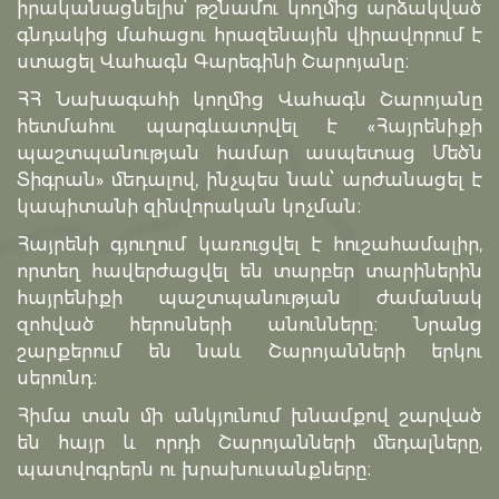
իրականացնելիս՝ թշնամու կողմից արձակված
գնդակից մահացու հրազենային վիրավորում է
ստացել Վահագն Գարեգինի Շարոյանը։
ՀՀ Նախագահի կողմից Վահագն Շարոյանը
հետմահու պարգևատրվել է «Հայրենիքի
պաշտպանության համար ասպետաց Մեծն
Տիգրան» մեդալով, ինչպես նաև՝ արժանացել է
կապիտանի զինվորական կոչման։
Հայրենի գյուղում կառուցվել է հուշահամալիր,
որտեղ հավերժացվել են տարբեր տարիներին
հայրենիքի պաշտպանության ժամանակ
զոհված հերոսների անունները։ Նրանց
շարքերում են նաև Շարոյանների երկու
սերունդ։
Հիմա տան մի անկյունում խնամքով շարված
են հայր և որդի Շարոյանների մեդալները,
պատվոգրերն ու խրախուսանքները։