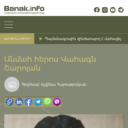
Պայմանագրային զինծառայող է մահացել․ Ք
ՎԵՐՋԻՆ ԼՈՒՐԵՐ
Անմահ հերոս Վահագն
Շարոյան
Հեղինակ՝ Ալվինա Հարությունյան