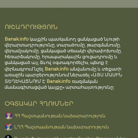
ՈՒՇԱԴՐՈՒԹՅՈՒՆ
Banak.info
կայքին պատկանող ցանկացած նյութի
վերարտադրությունը, տարածումը, թարգմանումը,
վերամշակումը, ցանկացած տեսակի վերափոխումը,
հեռարձակումը, հրապարակային ցուցադրումը և
ցանկացած այլ ձևով օգտագործելիս, պետք է
Banak.info
վերնագրում նշել
անվանումը և տեքստի
առաջին պարբերությունում ներառել «ԱՅՍ ՄԱՍԻՆ
Banak.info
ՏԵՂԵԿԱՑՆՈՒՄ Է
ռազմական
մասնագիտացված կայքը» արտահայտությունը։
ՕԳՏԱԿԱՐ ՀՂՈՒՄՆԵՐ
ՀՀ Պաշտպանության նախարարություն
ԼՂՀ Պաշտպանության նախարարություն