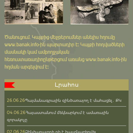
Ծանուցում․ Կայքից մեջբերումներ անելիս հղումը
www.banak.info
-ին պարտադիր է: Կայքի հոդվածների
մասնակի կամ ամբողջական
հեռուստառադիոընթերցում առանց www.banak.info-ին
հղման արգելվում է:
Լրահոս
26.06.26
Պայմանագրային զինծառայող է մահացել․ ՔԿ
04.06.26
Հայաստանում մեկնարկում է ամառային
զորակոչը
02.06.26
Զինծառայողի դի է հայտնաբերվել