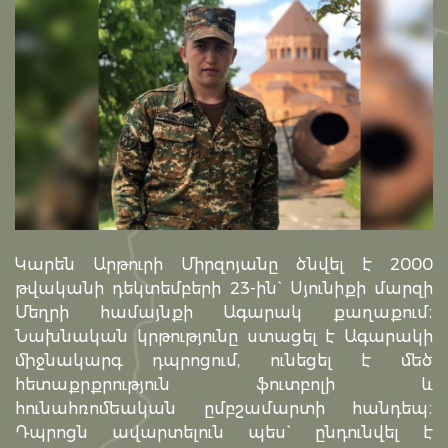
Կարեն Արթուրի Միրզոյանը ծնվել է 2000
թվականի դեկտեմբերի 23-ին` Սյունիքի մարզի
Մեղրի համայնքի Ագարակ քաղաքում։
Նախնական կրթությունը ստացել է Ագարակի
միջնակարգ դպրոցում, ունեցել է մեծ
հետաքրքրություն ֆուտբոլի և
հունահռոմեական ըմբշամարտի հանդեպ։
Դպրոցն ավարտելուն պես` ընդունվել է