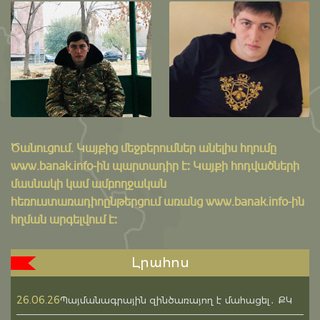
Ծանուցում․ Կայքից մեջբերումներ անելիս հղումը
www.banak.info
-ին պարտադիր է: Կայքի հոդվածների
մասնակի կամ ամբողջական
հեռուստառադիոընթերցում առանց www.banak.info-ին
հղման արգելվում է:
Լրահոս
26.06.26
Պայմանագրային զինծառայող է մահացել․ ՔԿ