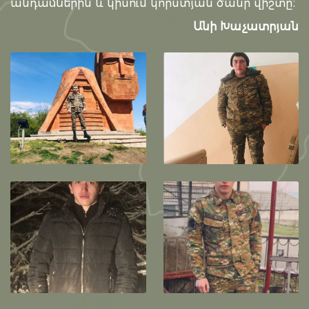
անդամներին և կիսում կորստյան ծանր վիշտը։
Անի Խաչատրյան