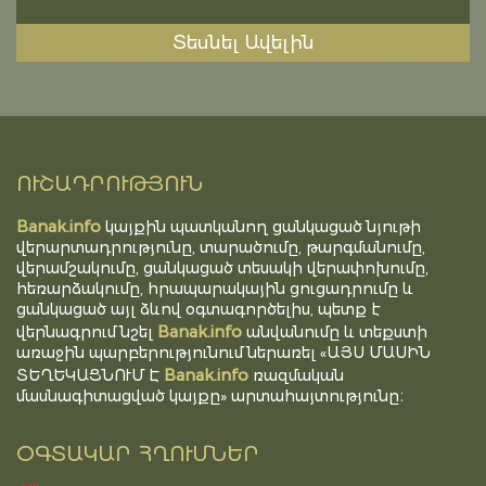
Տեսնել Ավելին
ՈՒՇԱԴՐՈՒԹՅՈՒՆ
Banak.info
կայքին պատկանող ցանկացած նյութի
վերարտադրությունը, տարածումը, թարգմանումը,
վերամշակումը, ցանկացած տեսակի վերափոխումը,
հեռարձակումը, հրապարակային ցուցադրումը և
ցանկացած այլ ձևով օգտագործելիս, պետք է
Banak.info
վերնագրում նշել
անվանումը և տեքստի
առաջին պարբերությունում ներառել «ԱՅՍ ՄԱՍԻՆ
Banak.info
ՏԵՂԵԿԱՑՆՈՒՄ Է
ռազմական
մասնագիտացված կայքը» արտահայտությունը։
ՕԳՏԱԿԱՐ ՀՂՈՒՄՆԵՐ