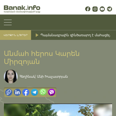
Պայմանագրային զինծառայող է մահացել․ Ք
ՎԵՐՋԻՆ ԼՈՒՐԵՐ
Անմահ հերոս Կարեն
Միրզոյան
Հեղինակ՝ Անի Խաչատրյան