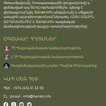
հեռարձակումը, հրապարակային ցուցադրումը և
ցանկացած այլ ձևով օգտագործելիս, պետք է
Banak.info
վերնագրում նշել
անվանումը և տեքստի
առաջին պարբերությունում ներառել «ԱՅՍ ՄԱՍԻՆ
Banak.info
ՏԵՂԵԿԱՑՆՈՒՄ Է
ռազմական
մասնագիտացված կայքը» արտահայտությունը։
ՕԳՏԱԿԱՐ ՀՂՈՒՄՆԵՐ
ՀՀ Պաշտպանության նախարարություն
ԼՂՀ Պաշտպանության նախարարություն
Ռազմաճակատային լուրեր Դավիթ Թորոսյանից
ԿԱՊ ՄԵԶ ՀԵՏ
Հեռ՝․ +374 (43) 31 33 53
Էլ․ փոստ՝․
info@banak.info