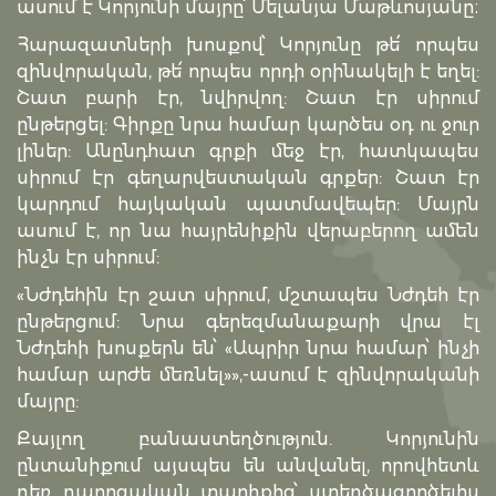
ասում է Կորյունի մայրը՝ Մելանյա Մաթևոսյանը։
Հարազատների խոսքով՝ Կորյունը թե՛ որպես
զինվորական, թե՛ որպես որդի օրինակելի է եղել:
Շատ բարի էր, նվիրվող: Շատ էր սիրում
ընթերցել: Գիրքը նրա համար կարծես օդ ու ջուր
լիներ: Անընդհատ գրքի մեջ էր, հատկապես
սիրում էր գեղարվեստական գրքեր: Շատ էր
կարդում հայկական պատմավեպեր: Մայրն
ասում է, որ նա հայրենիքին վերաբերող ամեն
ինչն էր սիրում:
«Նժդեհին էր շատ սիրում, մշտապես Նժդեհ էր
ընթերցում: Նրա գերեզմանաքարի վրա էլ
Նժդեհի խոսքերն են՝ «Ապրիր նրա համար՝ ինչի
համար արժե մեռնել»»,-ասում է զինվորականի
մայրը:
Քայլող բանաստեղծություն. Կորյունին
ընտանիքում այսպես են անվանել, որովհետև
դեռ դպրոցական տարիքից՝ ստեղծագործելիս