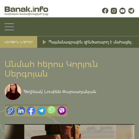
Պայմանագրային զինծառայող է մահացել․ Ք
ՎԵՐՋԻՆ ԼՈՒՐԵՐ
Անմահ հերոս Կորյուն
Սերգոյան
Հեղինակ՝ Լուսինե Փարսադանյան