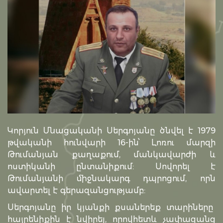
Կորյուն Մնացականի Սերգոյանը ծնվել է 1979
թվականի հունվարի 16-ին՝ Լոռու մարզի
Թումանյան քաղաքում, մանկավարժի և
ոստիկանի ընտանիքում: Սովորել է
Թումանյանի միջնակարգ դպրոցում, որն
ավարտել է գերազանցությամբ:
Սերգոյանը իր կյանքի քսաներեք տարիները
հայրենիքին է նվիրել, որովհետև չափազանց