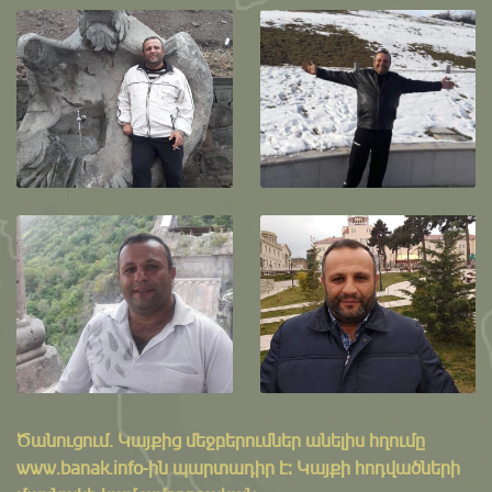
Ծանուցում․ Կայքից մեջբերումներ անելիս հղումը
www.banak.info
-ին պարտադիր է: Կայքի հոդվածների