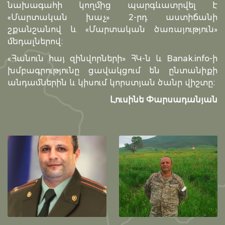
նախագահի կողմից պարգևատրվել է
«Մարտական խաչ» 2-րդ աստիճանի
շքանշանով և «Մարտական ծառայություն»
մեդալներով։
«Հանուն հայ զինվորների» ՀԿ-ն և Banak.info-ի
խմբագրությունը ցավակցում են ընտանիքի
անդամներին և կիսում կորստյան ծանր վիշտը։
Լուսինե Փարսադանյան