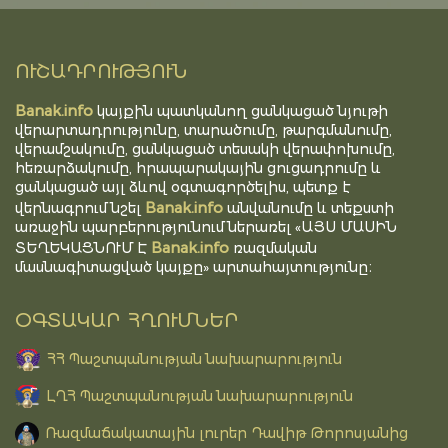
ՈՒՇԱԴՐՈՒԹՅՈՒՆ
Banak.info
կայքին պատկանող ցանկացած նյութի
վերարտադրությունը, տարածումը, թարգմանումը,
վերամշակումը, ցանկացած տեսակի վերափոխումը,
հեռարձակումը, հրապարակային ցուցադրումը և
ցանկացած այլ ձևով օգտագործելիս, պետք է
Banak.info
վերնագրում նշել
անվանումը և տեքստի
առաջին պարբերությունում ներառել «ԱՅՍ ՄԱՍԻՆ
Banak.info
ՏԵՂԵԿԱՑՆՈՒՄ Է
ռազմական
մասնագիտացված կայքը» արտահայտությունը։
ՕԳՏԱԿԱՐ ՀՂՈՒՄՆԵՐ
ՀՀ Պաշտպանության նախարարություն
ԼՂՀ Պաշտպանության նախարարություն
Ռազմաճակատային լուրեր Դավիթ Թորոսյանից