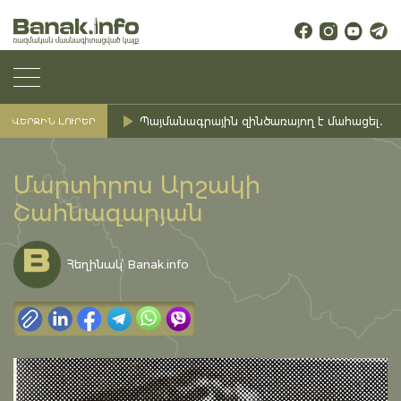
Պայմանագրային զինծառայող է մահացել․ Ք
ՎԵՐՋԻՆ ԼՈՒՐԵՐ
Մարտիրոս Արշակի
Շահնազարյան
Հեղինակ՝ Banak.info