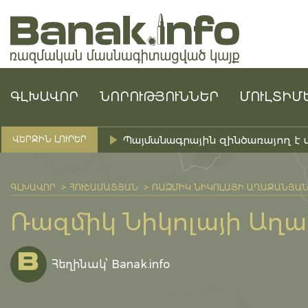
ԳԼԽԱՎՈՐ
ՆՈՐՈՒԹՅՈՒՆՆԵՐ
ՄՈՒԼՏԻՄ
Պայմանագրային զինծառայող է 
ՎԵՐՋԻՆ ԼՈՒՐԵՐ
ԳԼԽԱՎՈՐ
ՀՈՒՇԱՄԱՏՅԱՆ
ՌԱԶՄԻԿ ՆԻԿՈԼԱՅԻ ԱՂԱՋԱՆՅԱ
Ռազմիկ Նիկոլայի Աղ
Հեղինակ՝ Banak.info