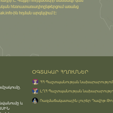
ադիր է: Կայքի հոդվածների մասնակի կամ
ական հեռուստառադիոընթերցում առանց
k.info-ին հղման արգելվում է:
ՕԳՏԱԿԱՐ ՀՂՈՒՄՆԵՐ
ՀՀ Պաշտպանության նախարարությու
մշակումը,
ԼՂՀ Պաշտպանության նախարարությո
Ռազմաճակատային լուրեր Դավիթ Թո
նվանումը և
ԱՍԻՆ