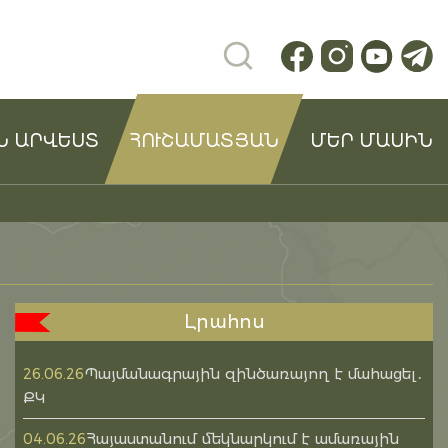
Ն ԱՐՎԵՍՏ
ՀՈՒՇԱՄԱՏՅԱՆ
ՄԵՐ ՄԱՍԻՆ
Լրահոս
Պայմանագրային զինծառայող է մահացել․
26.06.26
ՔԿ
Հայաստանում մեկնարկում է ամառային
04.06.26