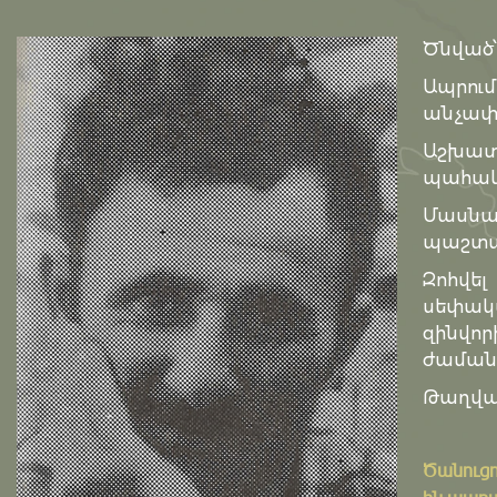
Ծնված՝
Ապրու
անչափ
Աշխատ
պահակ
Մասն
պաշտպ
Զոհվե
սեփակա
զինվո
ժաման
Թաղված
Ծանուցո