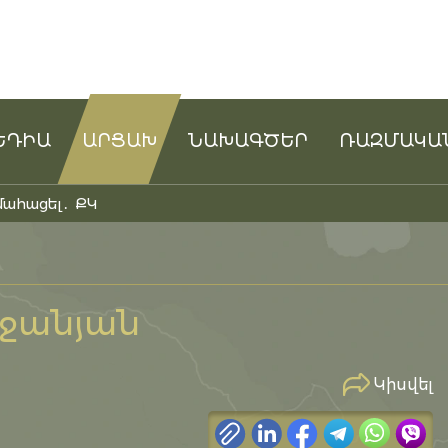
ԵԴԻԱ
ԱՐՑԱԽ
ՆԱԽԱԳԾԵՐ
ՌԱԶՄԱԿԱ
մահացել․ ՔԿ
Ն
աջանյան
Կիսվել