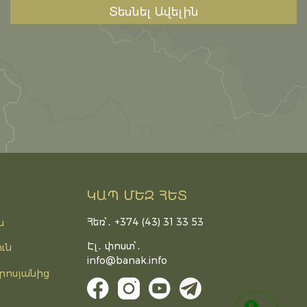
Տեսնել Ավելին
ԿԱՊ ՄԵԶ ՀԵՏ
Հեռ՝․ +374 (43) 31 33 53
ն
Էլ․ փոստ՝․
ւն
info@banak.info
րոսյանից