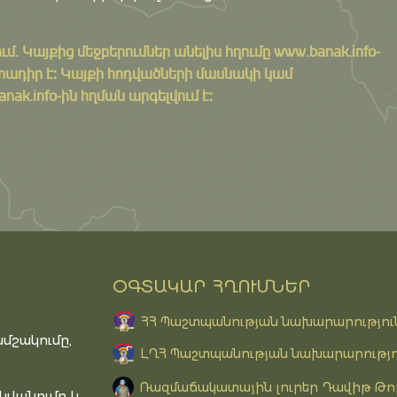
ւմ․ Կայքից մեջբերումներ անելիս հղումը
www.banak.info
-
ադիր է: Կայքի հոդվածների մասնակի կամ
k.info-ին հղման արգելվում է:
ՕԳՏԱԿԱՐ ՀՂՈՒՄՆԵՐ
ՀՀ Պաշտպանության նախարարությու
մշակումը,
ԼՂՀ Պաշտպանության նախարարությո
Ռազմաճակատային լուրեր Դավիթ Թո
նվանումը և