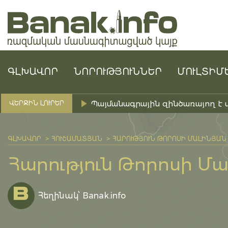
ԳԼԽԱՎՈՐ
ՆՈՐՈՒԹՅՈՒՆՆԵՐ
ՄՈՒԼՏԻՄ
Պայմանագրային զինծառայող է 
ՎԵՐՋԻՆ ԼՈՒՐԵՐ
ԳԼԽԱՎՈՐ
ՀՈՒՇԱՄԱՏՅԱՆ
ՀԱՐՈՒԹՅՈՒՆ ԹՈՐՈՍԻ ՄԱԼԻՆՅԱՆ
Հարություն Թորոսի Մա
Հեղինակ՝ Banak.info