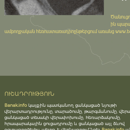
Ծանուցո
ին պարտ
ամբողջական հեռուստառադիոընթերցում առանց www.bana
ՈՒՇԱԴՐՈՒԹՅՈՒՆ
Banak.info
կայքին պատկանող ցանկացած նյութի
վերարտադրությունը, տարածումը, թարգմանումը, վերա
ցանկացած տեսակի վերափոխումը, հեռարձակումը,
հրապարակային ցուցադրումը և ցանկացած այլ ձևով
օգտագործելիս, պետք է վերնագրում նշել
Banak.info
ա