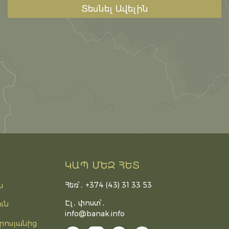
Տեսնել Ավելին
ԿԱՊ ՄԵԶ ՀԵՏ
Հեռ՝․ +374 (43) 31 33 53
ն
Էլ․ փոստ՝․
ւն
info@banak.info
րոսյանից