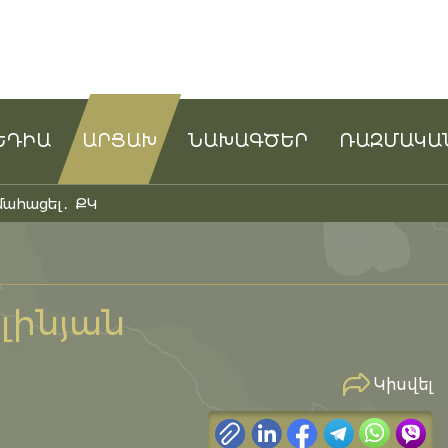
ԵԴԻԱ
ԱՐՑԱԽ
ՆԱԽԱԳԾԵՐ
ՌԱԶՄԱԿԱ
մահացել․ ՔԿ
լինյան
Կիսվել