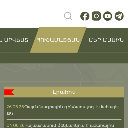
Ն ԱՐՎԵՍՏ
ՀՈՒՇԱՄԱՏՅԱՆ
ՄԵՐ ՄԱՍԻՆ
Լրահոս
Պայմանագրային զինծառայող է մահացել․
26.06.26
ՔԿ
Հայաստանում մեկնարկում է ամառային
04.06.26