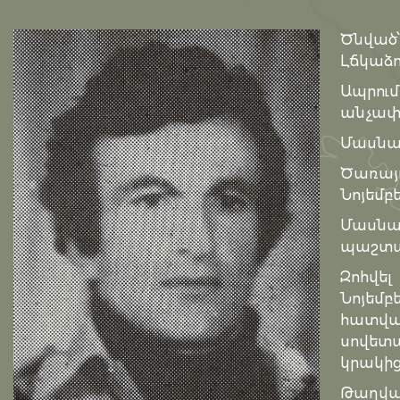
Ծնված՝
Լճկաձոր
Ապրու
անչափա
Մասնագ
Ծառայ
Նոյեմբ
Մասն
պաշտպ
Զոհվել
Նոյեմ
հատվա
սովետ
կրակից
Թաղված