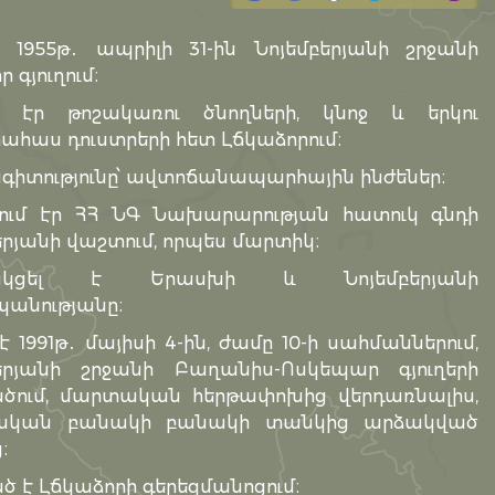
 1955թ․ ապրիլի 31-ին Նոյեմբերյանի շրջանի
 գյուղում։
մ էր թոշակառու ծնողների, կնոջ և երկու
հաս դուստրերի հետ Լճկաձորում։
իտությունը՝ ավտոճանապարհային ինժեներ։
ում էր ՀՀ ՆԳ Նախարարության հատուկ գնդի
երյանի վաշտում, որպես մարտիկ։
ակցել է Երասխի և Նոյեմբերյանի
անությանը։
 է 1991թ․ մայիսի 4-ին, ժամը 10-ի սահմաններում,
բերյանի շրջանի Բաղանիս-Ոսկեպար գյուղերի
ծում, մարտական հերթափոխից վերդառնալիս,
ական բանակի բանակի տանկից արձակված
։
 է Լճկաձորի գերեզմանոցում։