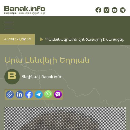
Պայմանագրային զինծառայող է մահացել․ Ք
ՎԵՐՋԻՆ ԼՈՒՐԵՐ
Արա Լենվելի Եղոյան
Հեղինակ՝ Banak.info