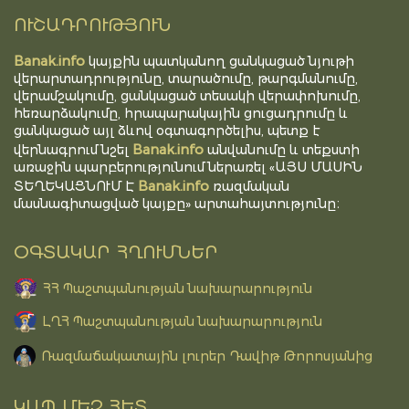
ՈՒՇԱԴՐՈՒԹՅՈՒՆ
Banak.info
կայքին պատկանող ցանկացած նյութի
վերարտադրությունը, տարածումը, թարգմանումը,
վերամշակումը, ցանկացած տեսակի վերափոխումը,
հեռարձակումը, հրապարակային ցուցադրումը և
ցանկացած այլ ձևով օգտագործելիս, պետք է
Banak.info
վերնագրում նշել
անվանումը և տեքստի
առաջին պարբերությունում ներառել «ԱՅՍ ՄԱՍԻՆ
Banak.info
ՏԵՂԵԿԱՑՆՈՒՄ Է
ռազմական
մասնագիտացված կայքը» արտահայտությունը։
ՕԳՏԱԿԱՐ ՀՂՈՒՄՆԵՐ
ՀՀ Պաշտպանության նախարարություն
ԼՂՀ Պաշտպանության նախարարություն
Ռազմաճակատային լուրեր Դավիթ Թորոսյանից
ԿԱՊ ՄԵԶ ՀԵՏ