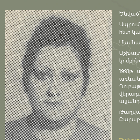
Ծնված՝
Ապրում
հետ կա
Մասնագ
Աշխա
կոմբին
1991թ․
առևան
Ղուբա
վերադ
այլան
Թաղվա
Բարաբա
Ծանուցո