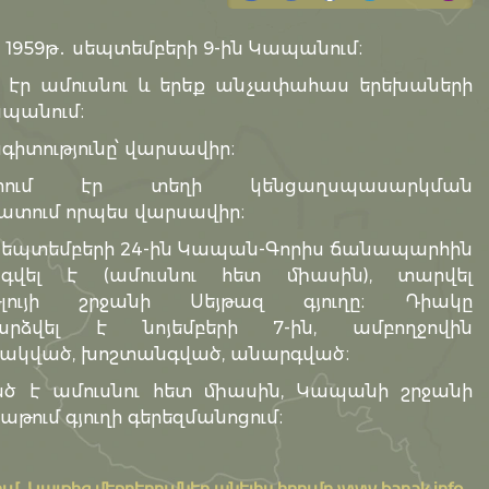
 1959թ․ սեպտեմբերի 9-ին Կապանում։
 էր ամուսնու և երեք անչափահաս երեխաների
պանում։
իտությունը՝ վարսավիր։
տում էր տեղի կենցաղսպասարկման
ատում որպես վարսավիր։
 սեպտեմբերի 24-ին Կապան-Գորիս ճանապարհին
գվել է (ամուսնու հետ միասին), տարվել
թլույի շրջանի Սեյթազ գյուղը։ Դիակը
արձվել է նոյեմբերի 7-ին, ամբողջովին
դակված, խոշտանգված, անարգված։
ծ է ամուսնու հետ միասին, Կապանի շրջանի
թում գյուղի գերեզմանոցում։
ւմ․ Կայքից մեջբերումներ անելիս հղումը
www.banak.info
-