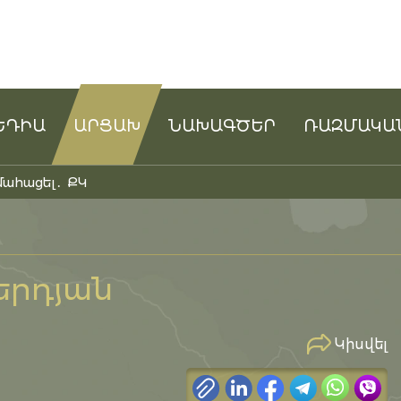
ԵԴԻԱ
ԱՐՑԱԽ
ՆԱԽԱԳԾԵՐ
ՌԱԶՄԱԿԱ
մահացել․ ՔԿ
երդյան
Կիսվել