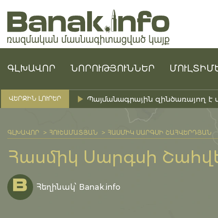
ԳԼԽԱՎՈՐ
ՆՈՐՈՒԹՅՈՒՆՆԵՐ
ՄՈՒԼՏԻՄ
Պայմանագրային զինծառայող է 
ՎԵՐՋԻՆ ԼՈՒՐԵՐ
ԳԼԽԱՎՈՐ
ՀՈՒՇԱՄԱՏՅԱՆ
ՀԱՍՄԻԿ ՍԱՐԳՍԻ ՇԱՀՎԵՐԴՅԱՆ
Հասմիկ Սարգսի Շահվ
Հեղինակ՝ Banak.info