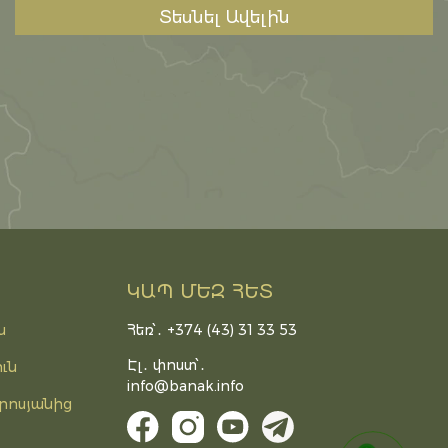
Տեսնել Ավելին
ԿԱՊ ՄԵԶ ՀԵՏ
Հեռ՝․ +374 (43) 31 33 53
ն
Էլ․ փոստ՝․
ւն
info@banak.info
րոսյանից