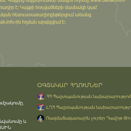
ադիր է: Կայքի հոդվածների մասնակի կամ
ական հեռուստառադիոընթերցում առանց
k.info-ին հղման արգելվում է:
ՕԳՏԱԿԱՐ ՀՂՈՒՄՆԵՐ
ՀՀ Պաշտպանության նախարարությու
մշակումը,
ԼՂՀ Պաշտպանության նախարարությո
Ռազմաճակատային լուրեր Դավիթ Թո
նվանումը և
ԱՍԻՆ