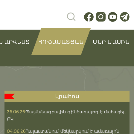
Ն ԱՐՎԵՍՏ
ՀՈՒՇԱՄԱՏՅԱՆ
ՄԵՐ ՄԱՍԻՆ
Լրահոս
Պայմանագրային զինծառայող է մահացել․
26.06.26
ՔԿ
Հայաստանում մեկնարկում է ամառային
04.06.26