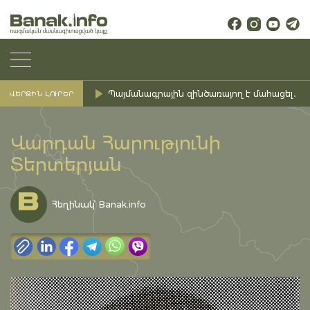
Պայմանագրային զինծառայող է մահացել․ Ք
ՎԵՐՋԻՆ ԼՈՒՐԵՐ
Վարդան Հարությունի
Տերտերյան
Հեղինակ՝ Banak.info