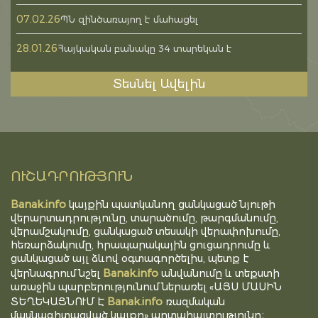
07.02.26
ՊՆ զինծառայող է մահացել
28.01.26
Հայկական բանակը 34 տարեկան է
Տեսնել Ավելին
ՈՒՇԱԴՐՈՒԹՅՈՒՆ
Banak.info
կայքին պատկանող ցանկացած նյութի
վերարտադրությունը, տարածումը, թարգմանումը,
վերամշակումը, ցանկացած տեսակի վերափոխումը,
հեռարձակումը, հրապարակային ցուցադրումը և
ցանկացած այլ ձևով օգտագործելիս, պետք է
Banak.info
վերնագրում նշել
անվանումը և տեքստի
առաջին պարբերությունում ներառել «ԱՅՍ ՄԱՍԻՆ
Banak.info
ՏԵՂԵԿԱՑՆՈՒՄ Է
ռազմական
մասնագիտացված կայքը» արտահայտությունը։