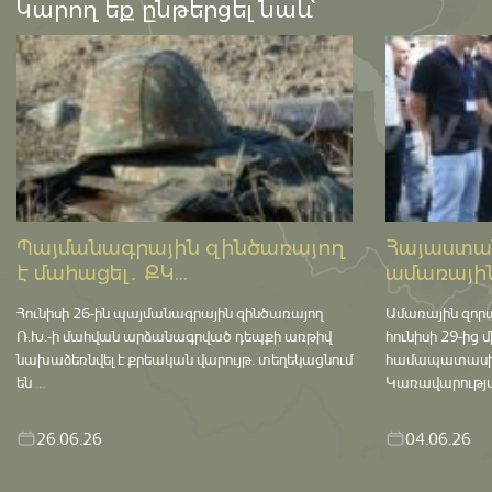
Կարող եք ընթերցել նաև՝
Պայմանագրային զինծառայող
Հայաստան
է մահացել․ ՔԿ...
ամառային
Հունիսի 26-ին պայմանագրային զինծառայող
Ամառային զոր
Ռ.Խ.-ի մահվան արձանագրված դեպքի առթիվ
հունիսի 29-ից 
նախաձեռնվել է քրեական վարույթ․ տեղեկացնում
համապատասխան 
են ...
Կառավարության
26.06.26
04.06.26