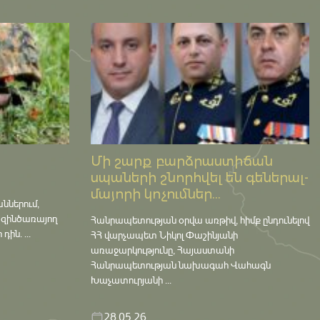
Մի շարք բարձրաստիճան
սպաների շնորհվել են գեներալ-
մայորի կոչումներ...
աններում,
 զինծառայող
Հանրապետության օրվա առթիվ, հիմք ընդունելով
ին. ...
ՀՀ վարչապետ Նիկոլ Փաշինյանի
առաջարկությունը, Հայաստանի
Հանրապետության նախագահ Վահագն
Խաչատուրյանի ...
28.05.26