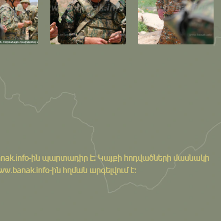
nak.info
-ին պարտադիր է: Կայքի հոդվածների մասնակի
banak.info-ին հղման արգելվում է: