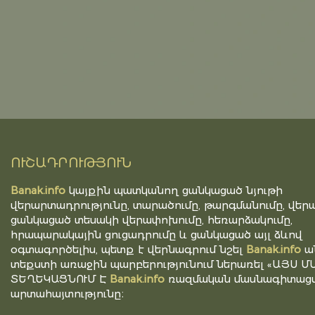
ՈՒՇԱԴՐՈՒԹՅՈՒՆ
Banak.info
կայքին պատկանող ցանկացած նյութի
վերարտադրությունը, տարածումը, թարգմանումը, վերա
ցանկացած տեսակի վերափոխումը, հեռարձակումը,
հրապարակային ցուցադրումը և ցանկացած այլ ձևով
օգտագործելիս, պետք է վերնագրում նշել
Banak.info
ա
տեքստի առաջին պարբերությունում ներառել «ԱՅՍ Մ
ՏԵՂԵԿԱՑՆՈՒՄ Է
Banak.info
ռազմական մասնագիտացվ
արտահայտությունը։