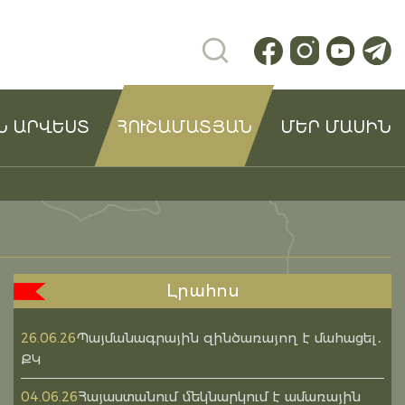
Ն ԱՐՎԵՍՏ
ՀՈՒՇԱՄԱՏՅԱՆ
ՄԵՐ ՄԱՍԻՆ
Լրահոս
Պայմանագրային զինծառայող է մահացել․
26.06.26
ՔԿ
Հայաստանում մեկնարկում է ամառային
04.06.26