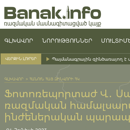
ԳԼԽԱՎՈՐ
ՆՈՐՈՒԹՅՈՒՆՆԵՐ
ՄՈՒԼՏԻՄ
Պայմանագրային զինծառայող է 
ՎԵՐՋԻՆ ԼՈՒՐԵՐ
ԳԼԽԱՎՈՐ
ՀԱՆՈՒՆ ՀԱՅ ԶԻՆՎՈՐԻ ՀԿ
Ֆոտոռեպորտաժ Վ․ Ս
ռազմական համալսար
ինժեներական պարապ