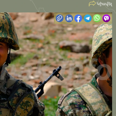
Կիսվել