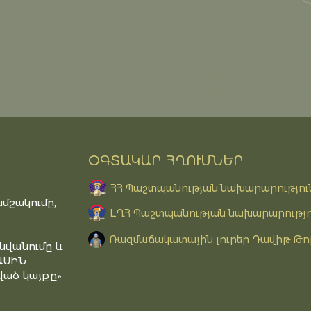
ՕԳՏԱԿԱՐ ՀՂՈՒՄՆԵՐ
ՀՀ Պաշտպանության նախարարությու
մշակումը,
ԼՂՀ Պաշտպանության նախարարությո
Ռազմաճակատային լուրեր Դավիթ Թո
նվանումը և
ԱՍԻՆ
ած կայքը»