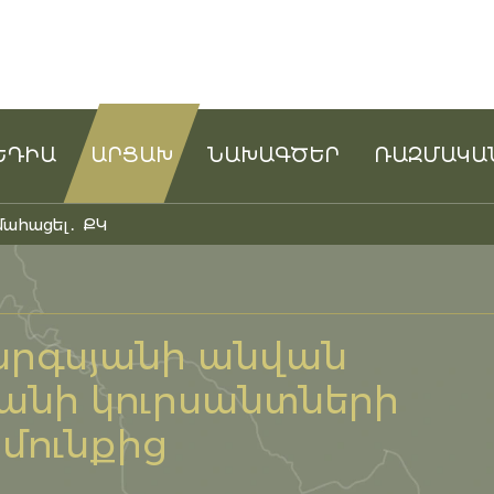
ԵԴԻԱ
ԱՐՑԱԽ
ՆԱԽԱԳԾԵՐ
ՌԱԶՄԱԿԱ
մահացել․ ՔԿ
արգսյանի անվան
անի կուրսանտների
մունքից