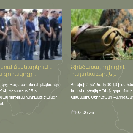
ում մեկնարկում է
Զինծառայողի դի է
 զորակոչը...
հայտնաբերվել...
ակոչը Հայաստանում կմեկնարկի
Հունիսի 2-ին՝ ժամը 00:10-ի սահմ
մինչև օգոստոսի 15-ը․
հայտնաբերվել է ՊՆ N զորամասի
որոշումն ընդունվել է այսօր
Արամայիս Մերուժանի Գևորգյանի դ
 ...
02.06.26