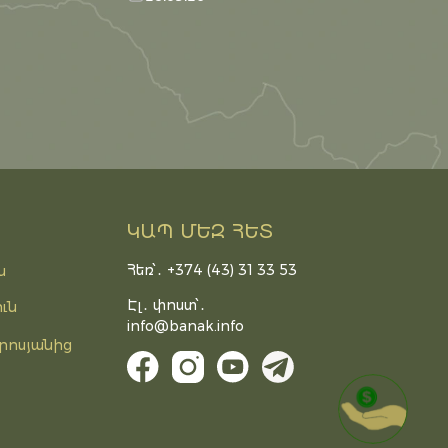
ԿԱՊ ՄԵԶ ՀԵՏ
Հեռ՝․ +374 (43) 31 33 53
ն
Էլ․ փոստ՝․
ւն
info@banak.info
րոսյանից
DONATE