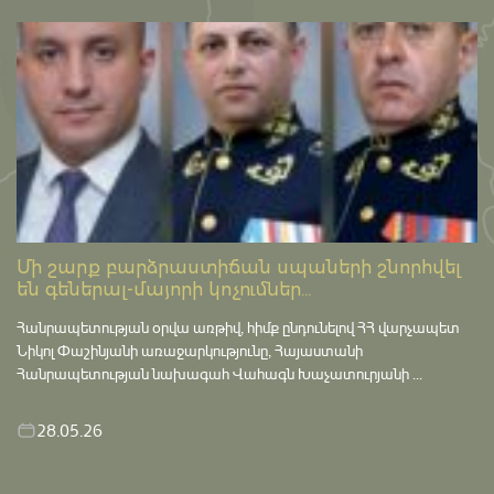
Մի շարք բարձրաստիճան սպաների շնորհվել
են գեներալ-մայորի կոչումներ...
Հանրապետության օրվա առթիվ, հիմք ընդունելով ՀՀ վարչապետ
Նիկոլ Փաշինյանի առաջարկությունը, Հայաստանի
Հանրապետության նախագահ Վահագն Խաչատուրյանի ...
28.05.26