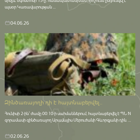
մինչև օգոստոսի 15-ը․ համապատասխան որոշումն ընդունվել է
այսօր Կառավարության ...
04.06.26
Զինծառայողի դի է հայտնաբերվել...
Հունիսի 2-ին՝ ժամը 00:10-ի սահմաններում, հայտնաբերվել է ՊՆ N
զորամասի զինծառայող Արամայիս Մերուժանի Գևորգյանի դին. ...
02.06.26