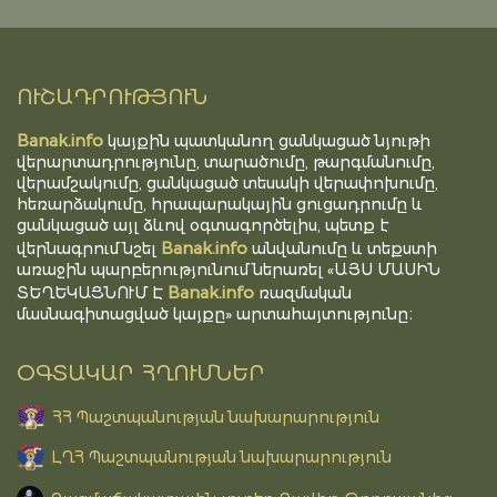
ՈՒՇԱԴՐՈՒԹՅՈՒՆ
Banak.info
կայքին պատկանող ցանկացած նյութի
վերարտադրությունը, տարածումը, թարգմանումը,
վերամշակումը, ցանկացած տեսակի վերափոխումը,
հեռարձակումը, հրապարակային ցուցադրումը և
ցանկացած այլ ձևով օգտագործելիս, պետք է
Banak.info
վերնագրում նշել
անվանումը և տեքստի
առաջին պարբերությունում ներառել «ԱՅՍ ՄԱՍԻՆ
Banak.info
ՏԵՂԵԿԱՑՆՈՒՄ Է
ռազմական
մասնագիտացված կայքը» արտահայտությունը։
ՕԳՏԱԿԱՐ ՀՂՈՒՄՆԵՐ
ՀՀ Պաշտպանության նախարարություն
ԼՂՀ Պաշտպանության նախարարություն