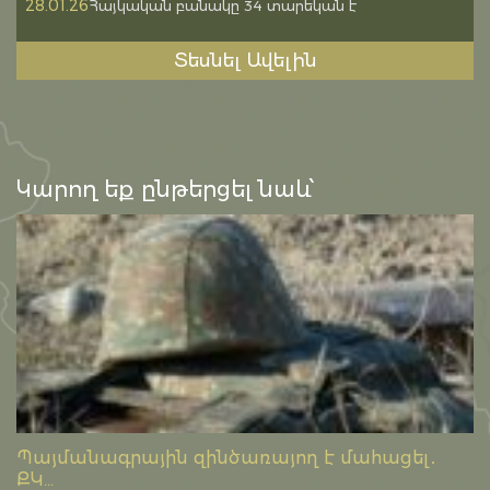
28.01.26
Հայկական բանակը 34 տարեկան է
Տեսնել Ավելին
Կարող եք ընթերցել նաև՝
Պայմանագրային զինծառայող է մահացել․
ՔԿ...