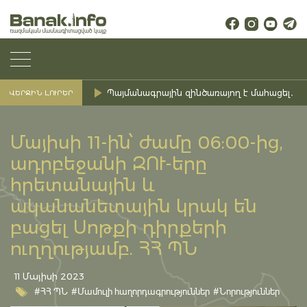
Պայմանագրային զինծառայող է մահացել․ Ք
ՎԵՐՋԻՆ ԼՈՒՐԵՐ
Մայիսի 11-ին՝ ժամը 06:00-ից,
ադրբեջանի ԶՈՒ-երը
հրետանային և
ականանետային կրակ են
բացել Սոթքի դիրքերի
ուղղությամբ. ՀՀ ՊՆ
11 Մայիսի 2023
#ՀՀ ՊՆ
#Մամուլի հաղորդագրություններ
#Նորություններ