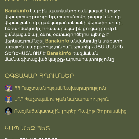
Banak.info
կայքին պատկանող ցանկացած նյութի
վերարտադրությունը, տարածումը, թարգմանումը,
վերամշակումը, ցանկացած տեսակի վերափոխումը,
հեռարձակումը, հրապարակային ցուցադրումը և
ցանկացած այլ ձևով օգտագործելիս, պետք է
Banak.info
վերնագրում նշել
անվանումը և տեքստի
առաջին պարբերությունում ներառել «ԱՅՍ ՄԱՍԻՆ
Banak.info
ՏԵՂԵԿԱՑՆՈՒՄ Է
ռազմական
մասնագիտացված կայքը» արտահայտությունը։
ՕԳՏԱԿԱՐ ՀՂՈՒՄՆԵՐ
ՀՀ Պաշտպանության նախարարություն
ԼՂՀ Պաշտպանության նախարարություն
Ռազմաճակատային լուրեր Դավիթ Թորոսյանից
ԿԱՊ ՄԵԶ ՀԵՏ