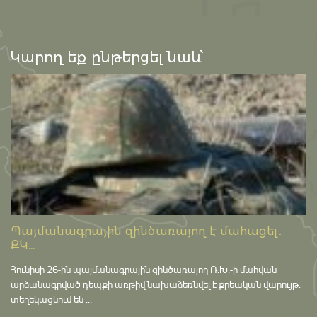
Կարող եք ընթերցել նաև՝
Պայմանագրային զինծառայող է մահացել․
ՔԿ...
Հունիսի 26-ին պայմանագրային զինծառայող Ռ.Խ.-ի մահվան
արձանագրված դեպքի առթիվ նախաձեռնվել է քրեական վարույթ․
տեղեկացնում են ...