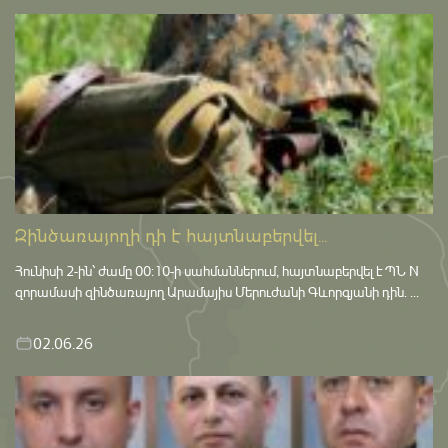
Զինծառայողի դի է հայտնաբերվել...
Հունիսի 2-ին՝ ժամը 00:10-ի սահմաններում, հայտնաբերվել է ՊՆ N
զորամասի զինծառայող Արամայիս Մերուժանի Գևորգյանի դին. ...
02.06.26