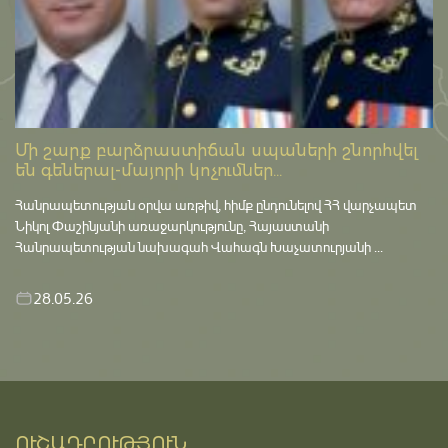
Մի շարք բարձրաստիճան սպաների շնորհվել
են գեներալ-մայորի կոչումներ...
Հանրապետության օրվա առթիվ, հիմք ընդունելով ՀՀ վարչապետ
Նիկոլ Փաշինյանի առաջարկությունը, Հայաստանի
Հանրապետության նախագահ Վահագն Խաչատուրյանի ...
28.05.26
ՈՒՇԱԴՐՈՒԹՅՈՒՆ