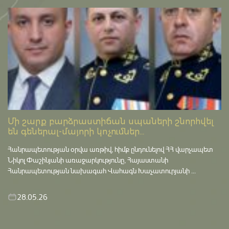
Մի շարք բարձրաստիճան սպաների շնորհվել
են գեներալ-մայորի կոչումներ...
Հանրապետության օրվա առթիվ, հիմք ընդունելով ՀՀ վարչապետ
Նիկոլ Փաշինյանի առաջարկությունը, Հայաստանի
Հանրապետության նախագահ Վահագն Խաչատուրյանի ...
28.05.26