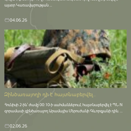
այսօր Կառավարության ...
04.06.26
Զինծառայողի դի է հայտնաբերվել...
Հունիսի 2-ին՝ ժամը 00:10-ի սահմաններում, հայտնաբերվել է ՊՆ N
զորամասի զինծառայող Արամայիս Մերուժանի Գևորգյանի դին. ...
02.06.26