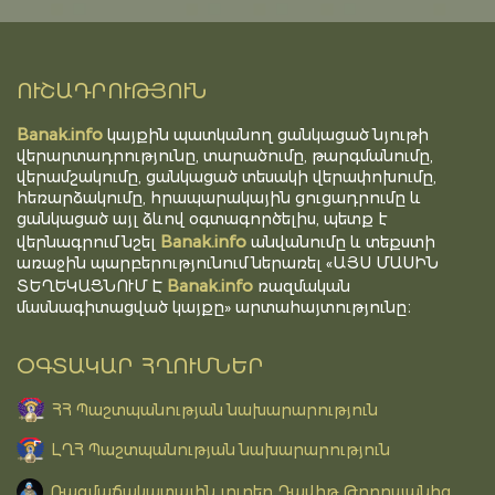
ՈՒՇԱԴՐՈՒԹՅՈՒՆ
Banak.info
կայքին պատկանող ցանկացած նյութի
վերարտադրությունը, տարածումը, թարգմանումը,
վերամշակումը, ցանկացած տեսակի վերափոխումը,
հեռարձակումը, հրապարակային ցուցադրումը և
ցանկացած այլ ձևով օգտագործելիս, պետք է
Banak.info
վերնագրում նշել
անվանումը և տեքստի
առաջին պարբերությունում ներառել «ԱՅՍ ՄԱՍԻՆ
Banak.info
ՏԵՂԵԿԱՑՆՈՒՄ Է
ռազմական
մասնագիտացված կայքը» արտահայտությունը։
ՕԳՏԱԿԱՐ ՀՂՈՒՄՆԵՐ
ՀՀ Պաշտպանության նախարարություն
ԼՂՀ Պաշտպանության նախարարություն
Ռազմաճակատային լուրեր Դավիթ Թորոսյանից