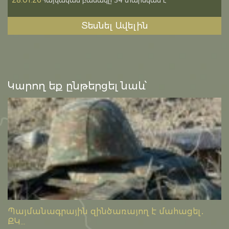
28.01.26
Հայկական բանակը 34 տարեկան է
Տեսնել Ավելին
Կարող եք ընթերցել նաև՝
Պայմանագրային զինծառայող է մահացել․
ՔԿ...