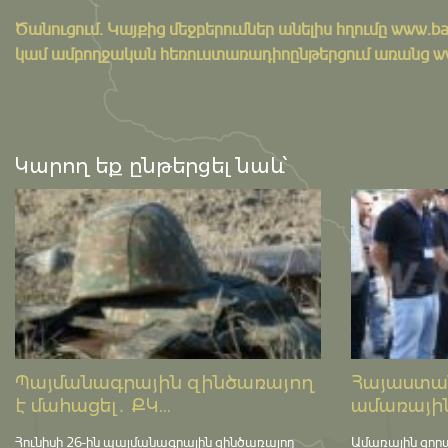
Ծանուցում․ Կայքից մեջբերումներ անելիս հղումը
www.ba
կամ ամբողջական հեռուստառադիոընթերցում առանց www.
Կարող եք ընթերցել նաև՝
Պայմանագրային զինծառայող
Հայաստան
է մահացել․ ՔԿ...
ամառային
Հունիսի 26-ին պայմանագրային զինծառայող
Ամառային զոր