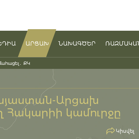
ԵԴԻԱ
ԱՐՑԱԽ
ՆԱԽԱԳԾԵՐ
ՌԱԶՄԱԿԱ
մահացել․ ՔԿ
Հայաստան-Արցախ
 Հակարիի կամուրջը
Կիսվել