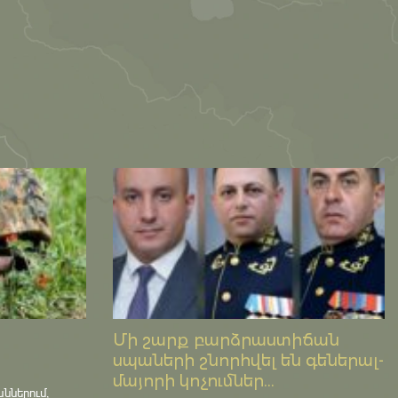
Մի շարք բարձրաստիճան
սպաների շնորհվել են գեներալ-
մայորի կոչումներ...
աններում,