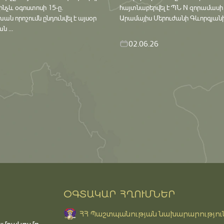
մինչև օգոստոսի 15-ը․
հայտնաբերվել է ՊՆ N զորամասի
որոշումն ընդունվել է այսօր
Արամայիս Մերուժանի Գևորգյանի դ
 ...
02.06.26
ՕԳՏԱԿԱՐ ՀՂՈՒՄՆԵՐ
ՀՀ Պաշտպանության նախարարությու