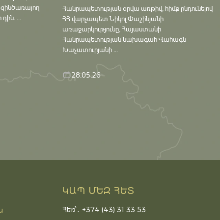
 զինծառայող
Հանրապետության օրվա առթիվ, հիմք ընդունելով
ին. ...
ՀՀ վարչապետ Նիկոլ Փաշինյանի
առաջարկությունը, Հայաստանի
Հանրապետության նախագահ Վահագն
Խաչատուրյանի ...
28.05.26
ԿԱՊ ՄԵԶ ՀԵՏ
Հեռ՝․ +374 (43) 31 33 53
ն