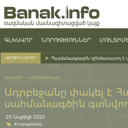
ԳԼԽԱՎՈՐ
ՆՈՐՈՒԹՅՈՒՆՆԵՐ
ՄՈՒԼՏԻՄ
Պայմանագրային զինծառայող է 
ՎԵՐՋԻՆ ԼՈՒՐԵՐ
ԳԼԽԱՎՈՐ
ՆՈՐՈՒԹՅՈՒՆՆԵՐ
Ադրբեջանը փակել է 
սահմանագծին գտնվող
23 Ապրիլի 2023
#Նորություններ