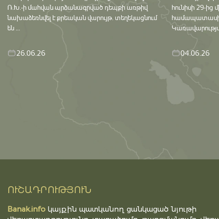
Ռ.Խ.-ի մահվան արձանագրված դեպքի առթիվ
հունիսի 29-ից 
նախաձեռնվել է քրեական վարույթ․ տեղեկացնում
համապատասխան 
են ...
Կառավարության
26.06.26
04.06.26
ՈՒՇԱԴՐՈՒԹՅՈՒՆ
Banak.info
կայքին պատկանող ցանկացած նյութի