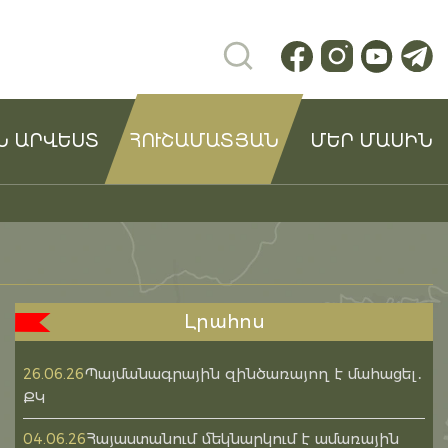
Ն ԱՐՎԵՍՏ
ՀՈՒՇԱՄԱՏՅԱՆ
ՄԵՐ ՄԱՍԻՆ
Լրահոս
Պայմանագրային զինծառայող է մահացել․
26.06.26
ՔԿ
Հայաստանում մեկնարկում է ամառային
04.06.26