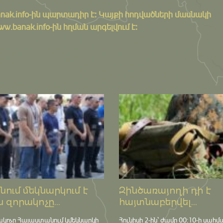
nak.info
-ին պարտադիր է: Կայքի հոդվածների մասնակի
banak.info-ին հղման արգելվում է:
ում մեկնարկում է
Զինծառայողի դի է
 զորակոչը...
հայտնաբերվել...
ակոչը Հայաստանում կմեկնարկի
Հունիսի 2-ին՝ ժամը 00:10-ի սահմ