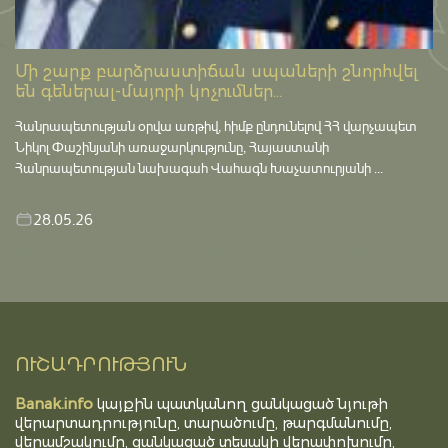
Մի շարք բարձրաստիճան սպաների շնորհվել
են գեներալ-մայորի կոչումներ...
Հանրապետության օրվա առթիվ, հիմք ընդունելով ՀՀ վարչապետ
Նիկոլ Փաշինյանի առաջարկությունը, Հայաստանի
Հանրապետության նախագահ Վահագն Խաչատուրյանի ...
28.05.26
ՈՒՇԱԴՐՈՒԹՅՈՒՆ
Banak.info
կայքին պատկանող ցանկացած նյութի
վերարտադրությունը, տարածումը, թարգմանումը,
վերամշակումը, ցանկացած տեսակի վերափոխումը,