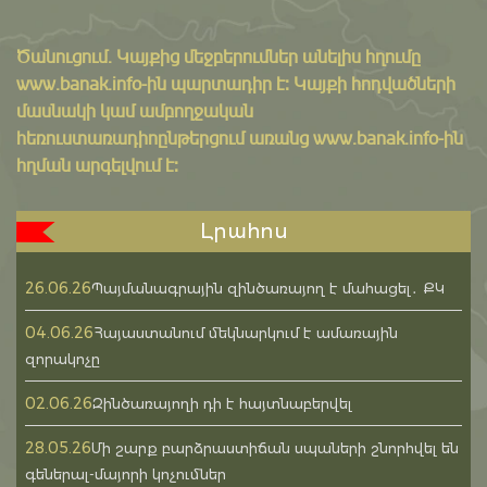
Ծանուցում․ Կայքից մեջբերումներ անելիս հղումը
www.banak.info
-ին պարտադիր է: Կայքի հոդվածների
մասնակի կամ ամբողջական
հեռուստառադիոընթերցում առանց www.banak.info-ին
հղման արգելվում է:
Լրահոս
26.06.26
Պայմանագրային զինծառայող է մահացել․ ՔԿ
04.06.26
Հայաստանում մեկնարկում է ամառային
զորակոչը
02.06.26
Զինծառայողի դի է հայտնաբերվել
28.05.26
Մի շարք բարձրաստիճան սպաների շնորհվել են
գեներալ-մայորի կոչումներ