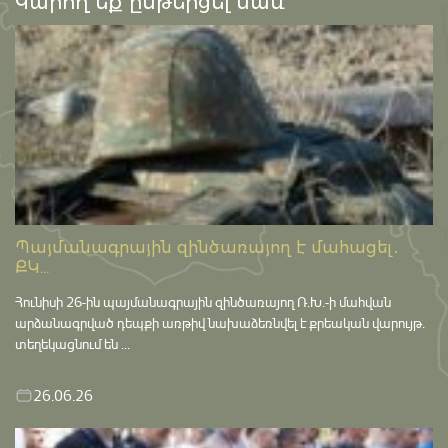
Կարող եք ընթերցել նաև՝
Պայմանագրային զինծառայող է մահացել․
ՔԿ...
Հունիսի 26-ին պայմանագրային զինծառայող Ռ.Խ.-ի մահվան
արձանագրված դեպքի առթիվ նախաձեռնվել է քրեական վարույթ․
տեղեկացնում են ...
26.06.26