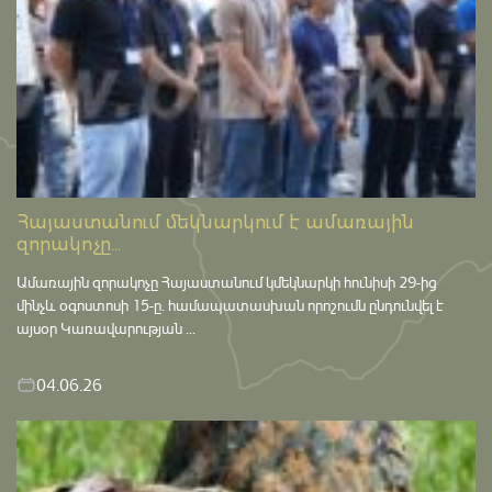
Հայաստանում մեկնարկում է ամառային
զորակոչը...
Ամառային զորակոչը Հայաստանում կմեկնարկի հունիսի 29-ից
մինչև օգոստոսի 15-ը․ համապատասխան որոշումն ընդունվել է
այսօր Կառավարության ...
04.06.26