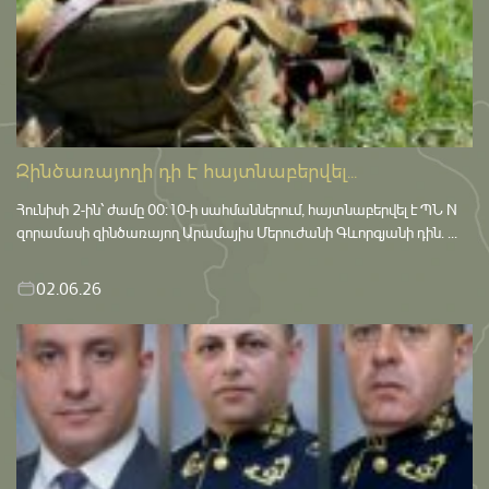
Զինծառայողի դի է հայտնաբերվել...
Հունիսի 2-ին՝ ժամը 00:10-ի սահմաններում, հայտնաբերվել է ՊՆ N
զորամասի զինծառայող Արամայիս Մերուժանի Գևորգյանի դին. ...
02.06.26