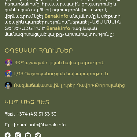
հեռարձակումը, հրապարակային ցուցադրումը և
ցանկացած այլ ձևով օգտագործելիս, պետք է
Banak.info
վերնագրում նշել
անվանումը և տեքստի
առաջին պարբերությունում ներառել «ԱՅՍ ՄԱՍԻՆ
Banak.info
ՏԵՂԵԿԱՑՆՈՒՄ Է
ռազմական
մասնագիտացված կայքը» արտահայտությունը։
ՕԳՏԱԿԱՐ ՀՂՈՒՄՆԵՐ
ՀՀ Պաշտպանության նախարարություն
ԼՂՀ Պաշտպանության նախարարություն
Ռազմաճակատային լուրեր Դավիթ Թորոսյանից
ԿԱՊ ՄԵԶ ՀԵՏ
Հեռ՝․ +374 (43) 31 33 53
Էլ․ փոստ՝․
info@banak.info