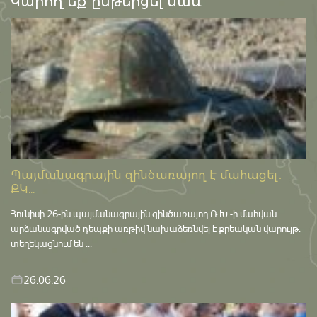
Կարող եք ընթերցել նաև՝
Պայմանագրային զինծառայող է մահացել․
ՔԿ...
Հունիսի 26-ին պայմանագրային զինծառայող Ռ.Խ.-ի մահվան
արձանագրված դեպքի առթիվ նախաձեռնվել է քրեական վարույթ․
տեղեկացնում են ...
26.06.26