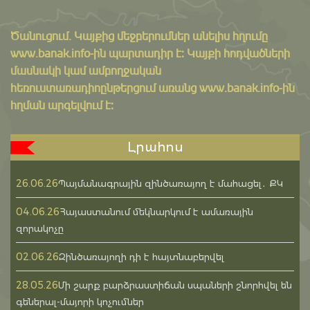
Ծանուցում․ Կայքից մեջբերումներ անելիս հղումը
www.banak.info
-ին պարտադիր է: Կայքի հոդվածների
մասնակի կամ ամբողջական
հեռուստառադիոընթերցում առանց www.banak.info-ին
հղման արգելվում է:
Լրահոս
26.06.26
Պայմանագրային զինծառայող է մահացել․ ՔԿ
04.06.26
Հայաստանում մեկնարկում է ամառային
զորակոչը
02.06.26
Զինծառայողի դի է հայտնաբերվել
28.05.26
Մի շարք բարձրաստիճան սպաների շնորհվել են
գեներալ-մայորի կոչումներ