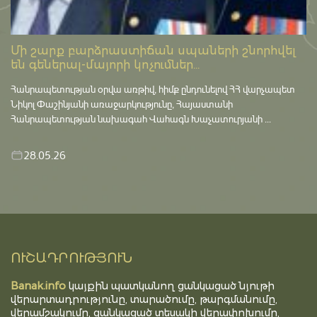
Մի շարք բարձրաստիճան սպաների շնորհվել
են գեներալ-մայորի կոչումներ...
Հանրապետության օրվա առթիվ, հիմք ընդունելով ՀՀ վարչապետ
Նիկոլ Փաշինյանի առաջարկությունը, Հայաստանի
Հանրապետության նախագահ Վահագն Խաչատուրյանի ...
28.05.26
ՈՒՇԱԴՐՈՒԹՅՈՒՆ
Banak.info
կայքին պատկանող ցանկացած նյութի
վերարտադրությունը, տարածումը, թարգմանումը,
վերամշակումը, ցանկացած տեսակի վերափոխումը,