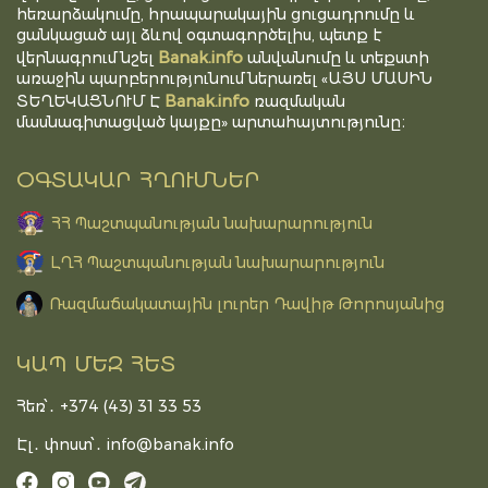
հեռարձակումը, հրապարակային ցուցադրումը և
ցանկացած այլ ձևով օգտագործելիս, պետք է
Banak.info
վերնագրում նշել
անվանումը և տեքստի
առաջին պարբերությունում ներառել «ԱՅՍ ՄԱՍԻՆ
Banak.info
ՏԵՂԵԿԱՑՆՈՒՄ Է
ռազմական
մասնագիտացված կայքը» արտահայտությունը։
ՕԳՏԱԿԱՐ ՀՂՈՒՄՆԵՐ
ՀՀ Պաշտպանության նախարարություն
ԼՂՀ Պաշտպանության նախարարություն
Ռազմաճակատային լուրեր Դավիթ Թորոսյանից
ԿԱՊ ՄԵԶ ՀԵՏ
Հեռ՝․ +374 (43) 31 33 53
Էլ․ փոստ՝․
info@banak.info