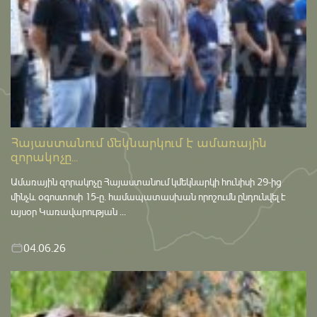
Հայաստանում մեկնարկում է ամառային
զորակոչը...
Ամառային զորակոչը Հայաստանում կմեկնարկի հունիսի 29-ից
մինչև օգոստոսի 15-ը․ համապատասխան որոշումն ընդունվել է
այսօր Կառավարության ...
04.06.26