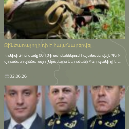
Զինծառայողի դի է հայտնաբերվել...
Հունիսի 2-ին՝ ժամը 00:10-ի սահմաններում, հայտնաբերվել է ՊՆ N
զորամասի զինծառայող Արամայիս Մերուժանի Գևորգյանի դին. ...
02.06.26