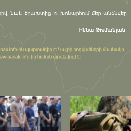
տիվ, նաև երախտիք ու խոնարհում մեր անձնվեր
Իննա Թումանյան
nak.info
-ին պարտադիր է: Կայքի հոդվածների մասնակի
banak.info-ին հղման արգելվում է: