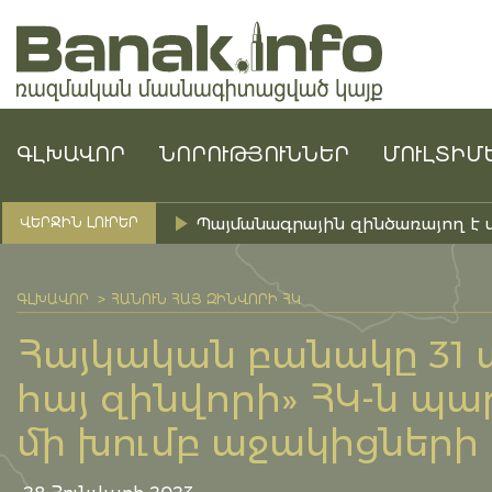
ԳԼԽԱՎՈՐ
ՆՈՐՈՒԹՅՈՒՆՆԵՐ
ՄՈՒԼՏԻՄ
Պայմանագրային զինծառայող է 
ՎԵՐՋԻՆ ԼՈՒՐԵՐ
ԳԼԽԱՎՈՐ
ՀԱՆՈՒՆ ՀԱՅ ԶԻՆՎՈՐԻ ՀԿ
Հայկական բանակը 31 
հայ զինվորի» ՀԿ-ն պ
մի խումբ աջակիցների