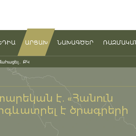
ԵԴԻԱ
ԱՐՑԱԽ
ՆԱԽԱԳԾԵՐ
ՌԱԶՄԱԿԱ
մահացել․ ՔԿ
տարեկան է. «Հանուն
արգևատրել է ծրագրերի