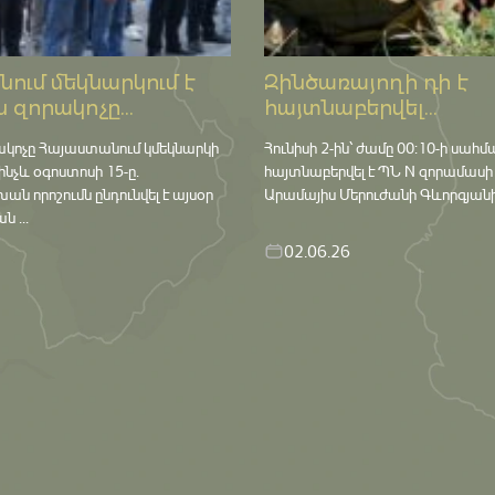
ում մեկնարկում է
Զինծառայողի դի է
 զորակոչը...
հայտնաբերվել...
ակոչը Հայաստանում կմեկնարկի
Հունիսի 2-ին՝ ժամը 00:10-ի սահմ
մինչև օգոստոսի 15-ը․
հայտնաբերվել է ՊՆ N զորամասի
որոշումն ընդունվել է այսօր
Արամայիս Մերուժանի Գևորգյանի դ
 ...
02.06.26