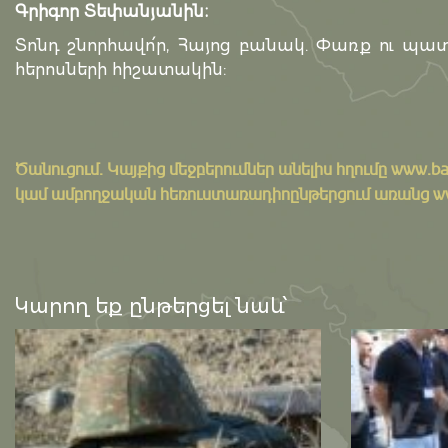
Գրիգոր Տեփանյանին։
Տոնդ շնորհավո՛ր, Հայոց բանակ. Փառք ու պա
հերոսների հիշատակին:
Ծանուցում․ Կայքից մեջբերումներ անելիս հղումը
www.ba
կամ ամբողջական հեռուստառադիոընթերցում առանց www.
Կարող եք ընթերցել նաև՝