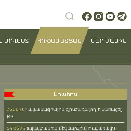
Ն ԱՐՎԵՍՏ
ՀՈՒՇԱՄԱՏՅԱՆ
ՄԵՐ ՄԱՍԻՆ
Լրահոս
Պայմանագրային զինծառայող է մահացել․
26.06.26
ՔԿ
Հայաստանում մեկնարկում է ամառային
04.06.26