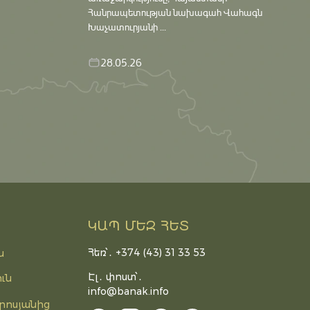
Հանրապետության նախագահ Վահագն
Խաչատուրյանի ...
28.05.26
ԿԱՊ ՄԵԶ ՀԵՏ
Հեռ՝․ +374 (43) 31 33 53
ն
Էլ․ փոստ՝․
ւն
info@banak.info
րոսյանից