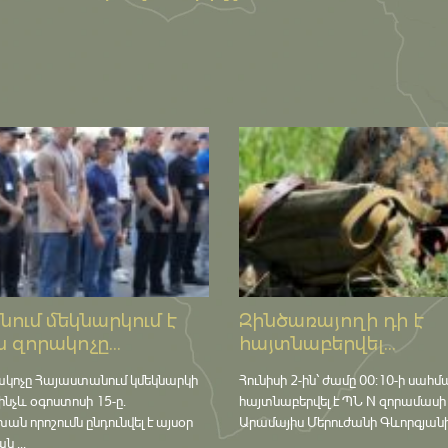
ում մեկնարկում է
Զինծառայողի դի է
 զորակոչը...
հայտնաբերվել...
ակոչը Հայաստանում կմեկնարկի
Հունիսի 2-ին՝ ժամը 00:10-ի սահմ
մինչև օգոստոսի 15-ը․
հայտնաբերվել է ՊՆ N զորամասի
որոշումն ընդունվել է այսօր
Արամայիս Մերուժանի Գևորգյանի դ
 ...