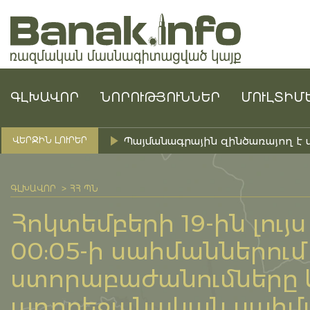
ԳԼԽԱՎՈՐ
ՆՈՐՈՒԹՅՈՒՆՆԵՐ
ՄՈՒԼՏԻՄ
Պայմանագրային զինծառայող է 
ՎԵՐՋԻՆ ԼՈՒՐԵՐ
ԳԼԽԱՎՈՐ
ՀՀ ՊՆ
Հոկտեմբերի 19-ին լույս
00:05-ի սահմաններում
ստորաբաժանումները կ
ադրբեջանական սահման