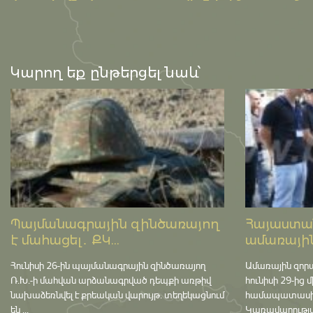
Կարող եք ընթերցել նաև՝
Պայմանագրային զինծառայող
Հայաստան
է մահացել․ ՔԿ...
ամառային
Հունիսի 26-ին պայմանագրային զինծառայող
Ամառային զոր
Ռ.Խ.-ի մահվան արձանագրված դեպքի առթիվ
հունիսի 29-ից 
նախաձեռնվել է քրեական վարույթ․ տեղեկացնում
համապատասխան 
են ...
Կառավարության