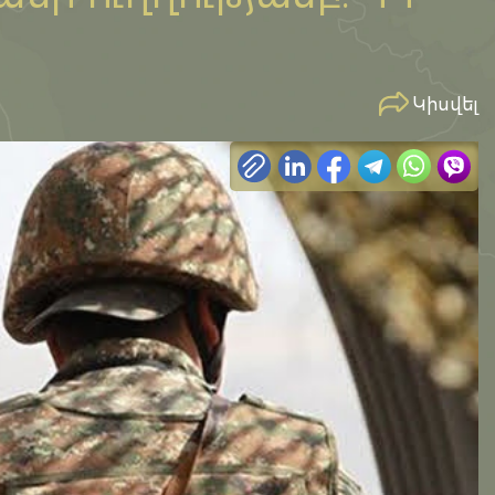
Կիսվել