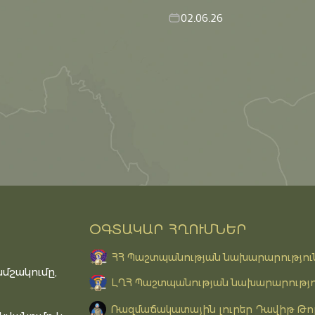
02.06.26
ՕԳՏԱԿԱՐ ՀՂՈՒՄՆԵՐ
ՀՀ Պաշտպանության նախարարությու
մշակումը,
ԼՂՀ Պաշտպանության նախարարությո
Ռազմաճակատային լուրեր Դավիթ Թո