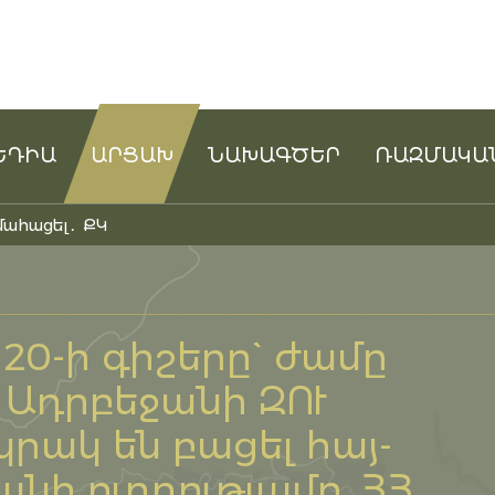
ԵԴԻԱ
ԱՐՑԱԽ
ՆԱԽԱԳԾԵՐ
ՌԱԶՄԱԿԱ
մահացել․ ՔԿ
 20-ի գիշերը` ժամը
 Ադրբեջանի ԶՈՒ
րակ են բացել հայ-
ի ուղղությամբ. ՀՀ