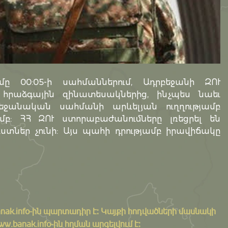
մը 00:05-ի սահմաններում, Ադրբեջանի ԶՈՒ
րաձգային զինատեսակներից, ինչպես նաեւ
եջանական սահմանի արևելյան ուղղությամբ
բ: ՀՀ ԶՈՒ ստորաբաժանումները լռեցրել են
տներ չունի: Այս պահի դրությամբ իրավիճակը
nak.info
-ին պարտադիր է: Կայքի հոդվածների մասնակի
banak.info-ին հղման արգելվում է: