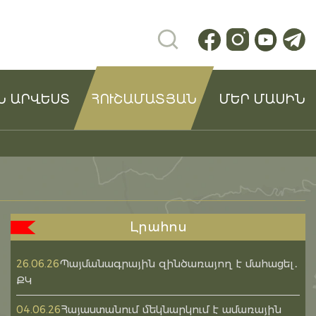
Ն ԱՐՎԵՍՏ
ՀՈՒՇԱՄԱՏՅԱՆ
ՄԵՐ ՄԱՍԻՆ
Լրահոս
Պայմանագրային զինծառայող է մահացել․
26.06.26
ՔԿ
Հայաստանում մեկնարկում է ամառային
04.06.26