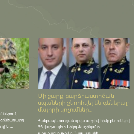
Մի շարք բարձրաստիճան
սպաների շնորհվել են գեներալ-
մայորի կոչումներ...
աններում,
 զինծառայող
Հանրապետության օրվա առթիվ, հիմք ընդունելով
ին. ...
ՀՀ վարչապետ Նիկոլ Փաշինյանի
առաջարկությունը, Հայաստանի