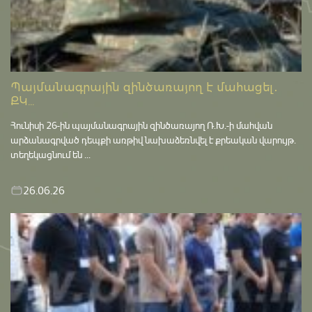
Պայմանագրային զինծառայող է մահացել․
ՔԿ...
Հունիսի 26-ին պայմանագրային զինծառայող Ռ.Խ.-ի մահվան
արձանագրված դեպքի առթիվ նախաձեռնվել է քրեական վարույթ․
տեղեկացնում են ...
26.06.26