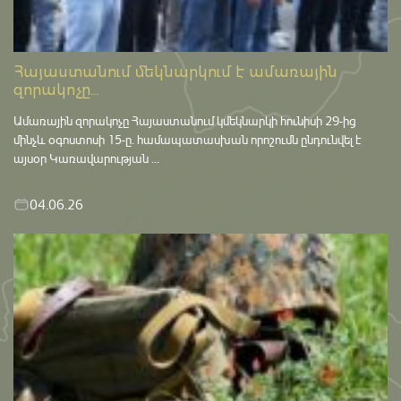
Հայաստանում մեկնարկում է ամառային
զորակոչը...
Ամառային զորակոչը Հայաստանում կմեկնարկի հունիսի 29-ից
մինչև օգոստոսի 15-ը․ համապատասխան որոշումն ընդունվել է
այսօր Կառավարության ...
04.06.26