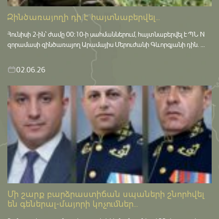
Զինծառայողի դի է հայտնաբերվել...
Հունիսի 2-ին՝ ժամը 00:10-ի սահմաններում, հայտնաբերվել է ՊՆ N
զորամասի զինծառայող Արամայիս Մերուժանի Գևորգյանի դին. ...
02.06.26
Մի շարք բարձրաստիճան սպաների շնորհվել
են գեներալ-մայորի կոչումներ...