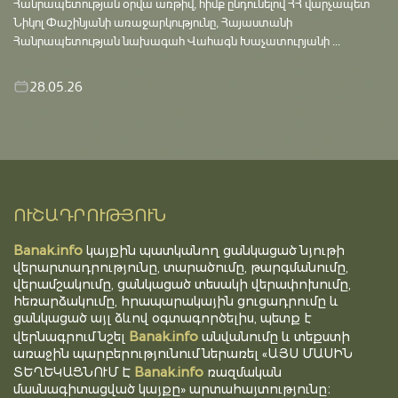
Հանրապետության օրվա առթիվ, հիմք ընդունելով ՀՀ վարչապետ
Նիկոլ Փաշինյանի առաջարկությունը, Հայաստանի
Հանրապետության նախագահ Վահագն Խաչատուրյանի ...
28.05.26
ՈՒՇԱԴՐՈՒԹՅՈՒՆ
Banak.info
կայքին պատկանող ցանկացած նյութի
վերարտադրությունը, տարածումը, թարգմանումը,
վերամշակումը, ցանկացած տեսակի վերափոխումը,
հեռարձակումը, հրապարակային ցուցադրումը և
ցանկացած այլ ձևով օգտագործելիս, պետք է
Banak.info
վերնագրում նշել
անվանումը և տեքստի
առաջին պարբերությունում ներառել «ԱՅՍ ՄԱՍԻՆ
Banak.info
ՏԵՂԵԿԱՑՆՈՒՄ Է
ռազմական
մասնագիտացված կայքը» արտահայտությունը։