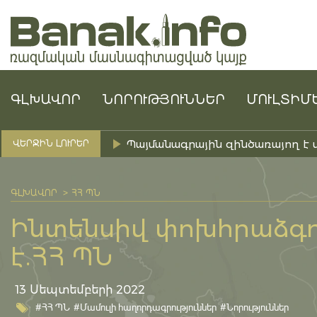
ԳԼԽԱՎՈՐ
ՆՈՐՈՒԹՅՈՒՆՆԵՐ
ՄՈՒԼՏԻՄ
Պայմանագրային զինծառայող է 
ՎԵՐՋԻՆ ԼՈՒՐԵՐ
ԳԼԽԱՎՈՐ
ՀՀ ՊՆ
Ինտենսիվ փոխհրաձգու
է.ՀՀ ՊՆ
13 Սեպտեմբերի 2022
#ՀՀ ՊՆ
#Մամուլի հաղորդագրություններ
#Նորություններ