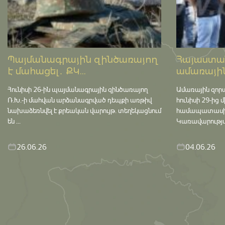
Պայմանագրային զինծառայող
Հայաստան
է մահացել․ ՔԿ...
ամառային
Հունիսի 26-ին պայմանագրային զինծառայող
Ամառային զոր
Ռ.Խ.-ի մահվան արձանագրված դեպքի առթիվ
հունիսի 29-ից 
նախաձեռնվել է քրեական վարույթ․ տեղեկացնում
համապատասխան 
են ...
Կառավարության
26.06.26
04.06.26