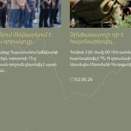
ում մեկնարկում է
Զինծառայողի դի է
 զորակոչը...
հայտնաբերվել...
ակոչը Հայաստանում կմեկնարկի
Հունիսի 2-ին՝ ժամը 00:10-ի սահմ
մինչև օգոստոսի 15-ը․
հայտնաբերվել է ՊՆ N զորամասի
որոշումն ընդունվել է այսօր
Արամայիս Մերուժանի Գևորգյանի դ
 ...
02.06.26