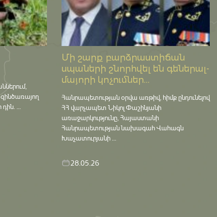
Մի շարք բարձրաստիճան
սպաների շնորհվել են գեներալ-
մայորի կոչումներ...
աններում,
 զինծառայող
Հանրապետության օրվա առթիվ, հիմք ընդունելով
ին. ...
ՀՀ վարչապետ Նիկոլ Փաշինյանի
առաջարկությունը, Հայաստանի
Հանրապետության նախագահ Վահագն
Խաչատուրյանի ...
28.05.26