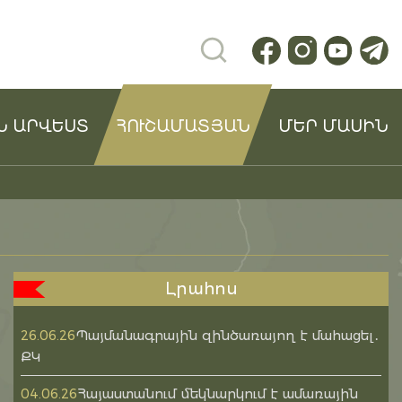
Ն ԱՐՎԵՍՏ
ՀՈՒՇԱՄԱՏՅԱՆ
ՄԵՐ ՄԱՍԻՆ
Լրահոս
Պայմանագրային զինծառայող է մահացել․
26.06.26
ՔԿ
Հայաստանում մեկնարկում է ամառային
04.06.26