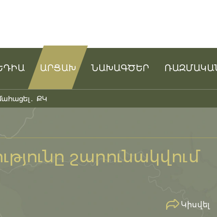
ԵԴԻԱ
ԱՐՑԱԽ
ՆԱԽԱԳԾԵՐ
ՌԱԶՄԱԿԱ
մահացել․ ՔԿ
թյունը շարունակվում
Կիսվել