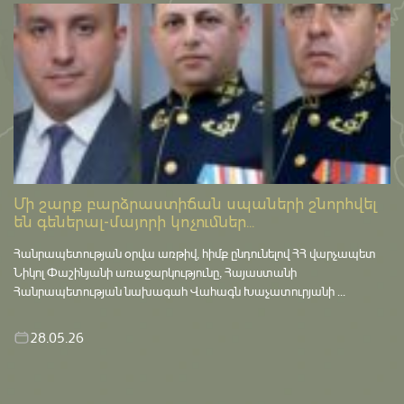
Մի շարք բարձրաստիճան սպաների շնորհվել
են գեներալ-մայորի կոչումներ...
Հանրապետության օրվա առթիվ, հիմք ընդունելով ՀՀ վարչապետ
Նիկոլ Փաշինյանի առաջարկությունը, Հայաստանի
Հանրապետության նախագահ Վահագն Խաչատուրյանի ...
28.05.26