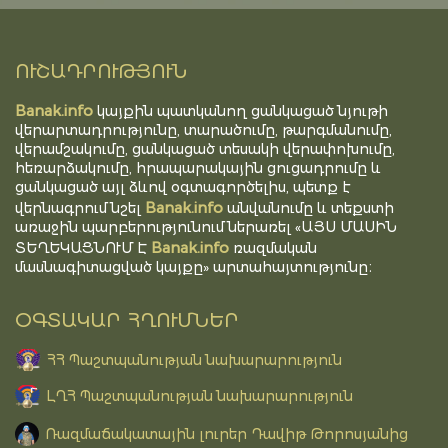
ՈՒՇԱԴՐՈՒԹՅՈՒՆ
Banak.info
կայքին պատկանող ցանկացած նյութի
վերարտադրությունը, տարածումը, թարգմանումը,
վերամշակումը, ցանկացած տեսակի վերափոխումը,
հեռարձակումը, հրապարակային ցուցադրումը և
ցանկացած այլ ձևով օգտագործելիս, պետք է
Banak.info
վերնագրում նշել
անվանումը և տեքստի
առաջին պարբերությունում ներառել «ԱՅՍ ՄԱՍԻՆ
Banak.info
ՏԵՂԵԿԱՑՆՈՒՄ Է
ռազմական
մասնագիտացված կայքը» արտահայտությունը։
ՕԳՏԱԿԱՐ ՀՂՈՒՄՆԵՐ
ՀՀ Պաշտպանության նախարարություն
ԼՂՀ Պաշտպանության նախարարություն
Ռազմաճակատային լուրեր Դավիթ Թորոսյանից