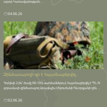
այսօր Կառավարության ...
04.06.26
Զինծառայողի դի է հայտնաբերվել...
Հունիսի 2-ին՝ ժամը 00:10-ի սահմաններում, հայտնաբերվել է ՊՆ N
զորամասի զինծառայող Արամայիս Մերուժանի Գևորգյանի դին. ...
02.06.26