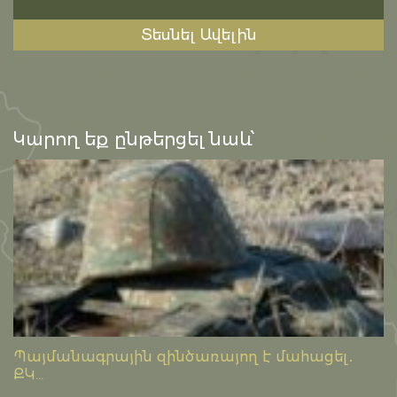
Տեսնել Ավելին
Կարող եք ընթերցել նաև՝
Պայմանագրային զինծառայող է մահացել․
ՔԿ...