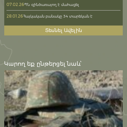
07.02.26
ՊՆ զինծառայող է մահացել
28.01.26
Հայկական բանակը 34 տարեկան է
Տեսնել Ավելին
Կարող եք ընթերցել նաև՝