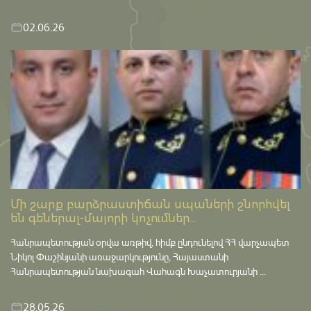
02.06.26
Մի շարք բարձրաստիճան սպաների շնորհվել
են գեներալ-մայորի կոչումներ...
Հանրապետության օրվա առթիվ, հիմք ընդունելով ՀՀ վարչապետ
Նիկոլ Փաշինյանի առաջարկությունը, Հայաստանի
Հանրապետության նախագահ Վահագն Խաչատուրյանի ...
28.05.26