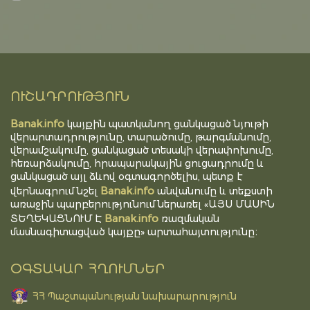
ՈՒՇԱԴՐՈՒԹՅՈՒՆ
Banak.info
կայքին պատկանող ցանկացած նյութի
վերարտադրությունը, տարածումը, թարգմանումը,
վերամշակումը, ցանկացած տեսակի վերափոխումը,
հեռարձակումը, հրապարակային ցուցադրումը և
ցանկացած այլ ձևով օգտագործելիս, պետք է
Banak.info
վերնագրում նշել
անվանումը և տեքստի
առաջին պարբերությունում ներառել «ԱՅՍ ՄԱՍԻՆ
Banak.info
ՏԵՂԵԿԱՑՆՈՒՄ Է
ռազմական
մասնագիտացված կայքը» արտահայտությունը։
ՕԳՏԱԿԱՐ ՀՂՈՒՄՆԵՐ
ՀՀ Պաշտպանության նախարարություն