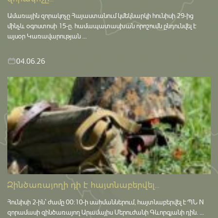
Ամառային զորակոչը Հայաստանում կմեկնարկի հունիսի 29-ից
մինչև օգոստոսի 15-ը․ համապատասխան որոշումն ընդունվել է
այսօր Կառավարության ...
04.06.26
Զինծառայողի դի է հայտնաբերվել...
Հունիսի 2-ին՝ ժամը 00:10-ի սահմաններում, հայտնաբերվել է ՊՆ N
զորամասի զինծառայող Արամայիս Մերուժանի Գևորգյանի դին. ...