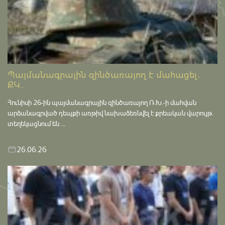
Պայմանագրային զինծառայող է մահացել․
ՔԿ...
Հունիսի 26-ին պայմանագրային զինծառայող Ռ.Խ.-ի մահվան
արձանագրված դեպքի առթիվ նախաձեռնվել է քրեական վարույթ․
տեղեկացնում են ...
26.06.26