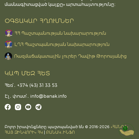
մասնագիտացված կայքը» արտահայտությունը։
ՕԳՏԱԿԱՐ ՀՂՈՒՄՆԵՐ
ՀՀ Պաշտպանության նախարարություն
ԼՂՀ Պաշտպանության նախարարություն
Ռազմաճակատային լուրեր Դավիթ Թորոսյանից
ԿԱՊ ՄԵԶ ՀԵՏ
Հեռ՝․ +374 (43) 31 33 53
Էլ․ փոստ՝․
info@banak.info
Բոլոր իրավունքները պաշտպանված են © 2016-2026
«ՀԱՆՈւՆ
DONATE
ՀԱՅ ԶԻՆՎՈՐԻ» ՀԿ
|
ԲԱՆԱԿ․ԻՆՖՈ