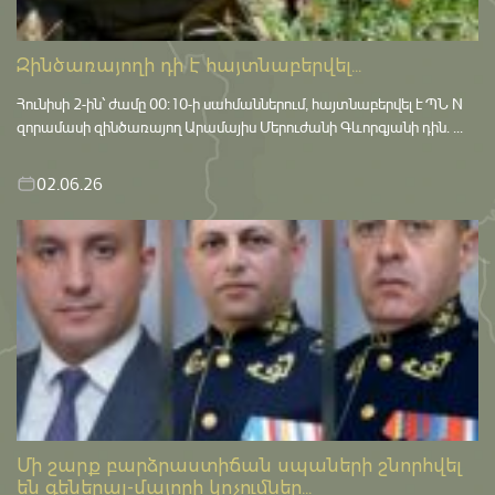
Զինծառայողի դի է հայտնաբերվել...
Հունիսի 2-ին՝ ժամը 00:10-ի սահմաններում, հայտնաբերվել է ՊՆ N
զորամասի զինծառայող Արամայիս Մերուժանի Գևորգյանի դին. ...
02.06.26
Մի շարք բարձրաստիճան սպաների շնորհվել
են գեներալ-մայորի կոչումներ...