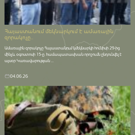
Հայաստանում մեկնարկում է ամառային
զորակոչը...
Ամառային զորակոչը Հայաստանում կմեկնարկի հունիսի 29-ից
մինչև օգոստոսի 15-ը․ համապատասխան որոշումն ընդունվել է
այսօր Կառավարության ...
04.06.26