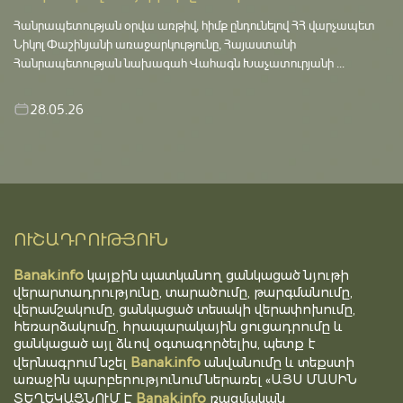
Հանրապետության օրվա առթիվ, հիմք ընդունելով ՀՀ վարչապետ
Նիկոլ Փաշինյանի առաջարկությունը, Հայաստանի
Հանրապետության նախագահ Վահագն Խաչատուրյանի ...
28.05.26
ՈՒՇԱԴՐՈՒԹՅՈՒՆ
Banak.info
կայքին պատկանող ցանկացած նյութի
վերարտադրությունը, տարածումը, թարգմանումը,
վերամշակումը, ցանկացած տեսակի վերափոխումը,
հեռարձակումը, հրապարակային ցուցադրումը և
ցանկացած այլ ձևով օգտագործելիս, պետք է
Banak.info
վերնագրում նշել
անվանումը և տեքստի
առաջին պարբերությունում ներառել «ԱՅՍ ՄԱՍԻՆ
Banak.info
ՏԵՂԵԿԱՑՆՈՒՄ Է
ռազմական