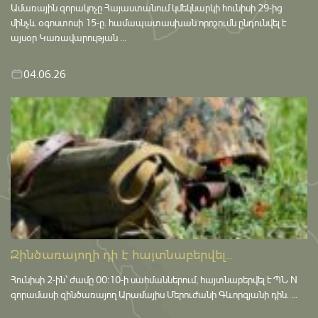
Ամառային զորակոչը Հայաստանում կմեկնարկի հունիսի 29-ից
մինչև օգոստոսի 15-ը․ համապատասխան որոշումն ընդունվել է
այսօր Կառավարության ...
04.06.26
Զինծառայողի դի է հայտնաբերվել...
Հունիսի 2-ին՝ ժամը 00:10-ի սահմաններում, հայտնաբերվել է ՊՆ N
զորամասի զինծառայող Արամայիս Մերուժանի Գևորգյանի դին. ...