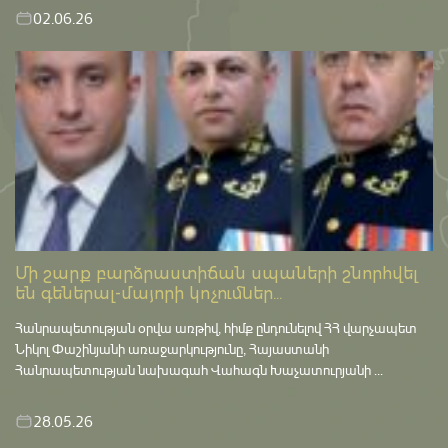
02.06.26
Մի շարք բարձրաստիճան սպաների շնորհվել
են գեներալ-մայորի կոչումներ...
Հանրապետության օրվա առթիվ, հիմք ընդունելով ՀՀ վարչապետ
Նիկոլ Փաշինյանի առաջարկությունը, Հայաստանի
Հանրապետության նախագահ Վահագն Խաչատուրյանի ...
28.05.26