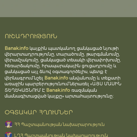
ՈՒՇԱԴՐՈՒԹՅՈՒՆ
Banak.info
կայքին պատկանող ցանկացած նյութի
վերարտադրությունը, տարածումը, թարգմանումը,
վերամշակումը, ցանկացած տեսակի վերափոխումը,
հեռարձակումը, հրապարակային ցուցադրումը և
ցանկացած այլ ձևով օգտագործելիս, պետք է
Banak.info
վերնագրում նշել
անվանումը և տեքստի
առաջին պարբերությունում ներառել «ԱՅՍ ՄԱՍԻՆ
Banak.info
ՏԵՂԵԿԱՑՆՈՒՄ Է
ռազմական
մասնագիտացված կայքը» արտահայտությունը։
ՕԳՏԱԿԱՐ ՀՂՈՒՄՆԵՐ
ՀՀ Պաշտպանության նախարարություն
ԼՂՀ Պաշտպանության նախարարություն