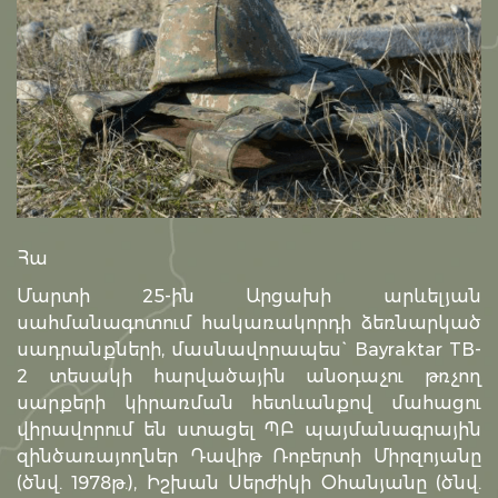
Հա
Մարտի 25-ին Արցախի արևելյան
սահմանագոտում հակառակորդի ձեռնարկած
սադրանքների, մասնավորապես` Bayraktar TB-
2 տեսակի հարվածային անօդաչու թռչող
սարքերի կիրառման հետևանքով մահացու
վիրավորում են ստացել ՊԲ պայմանագրային
զինծառայողներ Դավիթ Ռոբերտի Միրզոյանը
(ծնվ. 1978թ.), Իշխան Սերժիկի Օհանյանը (ծնվ.