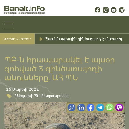
Պայմանագրային զինծառայող է մահացել․ Ք
ՎԵՐՋԻՆ ԼՈՒՐԵՐ
ՊԲ-ն հրապարակել է այսօր
զոհված 3 զինծառայողի
անունները. ԱՀ ՊՆ
25 Մարտի 2022
#Արցախի ՊԲ
#Նորություններ